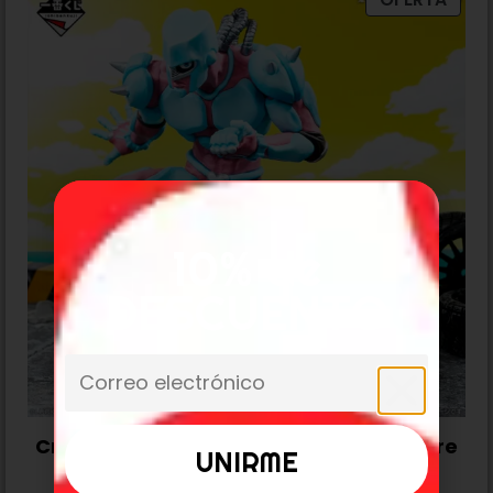
10% de
DESCUENTO
Crazy Diamond Jojo’s Bizarre Adventure
«Stand Rush» Ichiban Kuji B