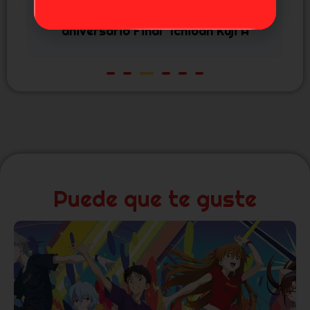
Takina Inoue Lycoris Recoil "Foto
Callejera" High Premium Sega
45,99
€
Puede que te guste