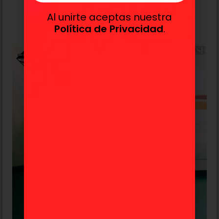
92,99
€
82,99
€
Al unirte aceptas nuestra
Añadir al carrito
Política de Privacidad
.