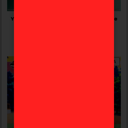
Yuya Fungami Jojo’s Bizarre Adventure
«Stand Rush» Ichiban Kuji F
62,99
€
Añadir al carrito
OFERTA