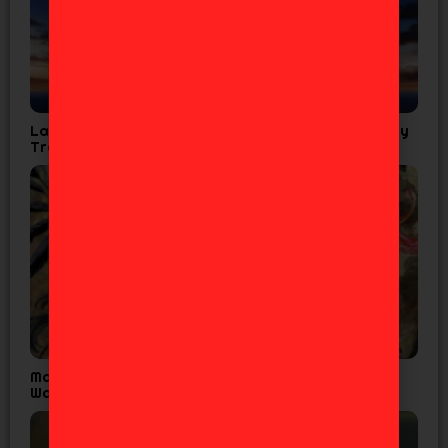
La Cuarta Temporada de Tensura confirma Fecha y
Tráiler
Madoka Magica Confirma Fecha Final para
Walpurgisnacht Rising