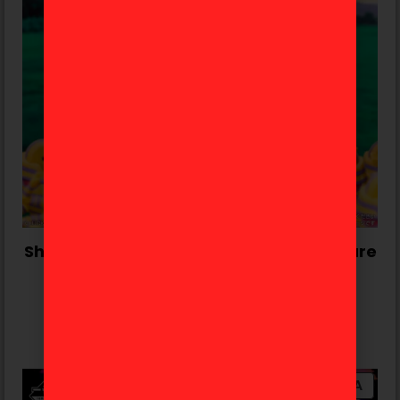
Shigekiyo Yangu Jojo’s Bizarre Adventure
«Stand Rush» Ichiban Kuji E
52,99
€
Añadir al carrito
OFERTA