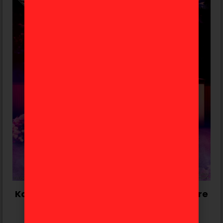
Kosaku Kawajiri Jojo’s Bizarre Adventure
«Stand Rush» Ichiban Kuji C
65,99
€
52,99
€