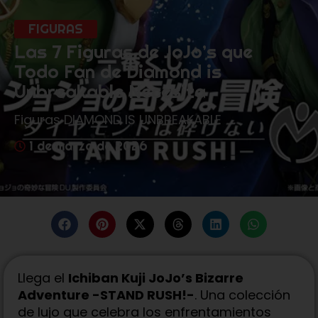
FIGURAS
Las 7 Figuras de JoJo’s que
Todo Fan de Diamond is
Unbreakable Necesita
Figuras DIAMOND IS UNBREAKABLE
1 de marzo de 2026
Llega el
Ichiban Kuji JoJo’s Bizarre
Adventure -STAND RUSH!-
. Una colección
de lujo que celebra los enfrentamientos