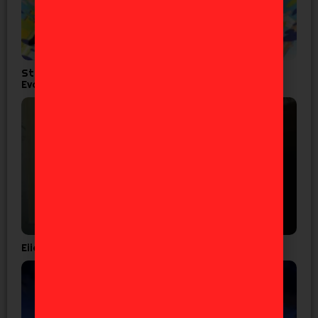
Studio Khara lanza corto por los 30 años de
Evangelion
Eiichiro Oda confirma que el ‘One Piece’ es real