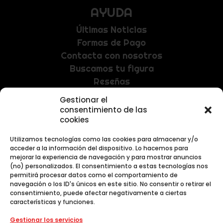
AYUDA
Últimas Noticias
Formas de Pago
Contacta con nosotros
Buscamos tu figura
Reseñas
Gestionar el
consentimiento de las
NEWSLETTER
cookies
Recibe las últimas noticias y promociones
Utilizamos tecnologías como las cookies para almacenar y/o
exclusivas.
acceder a la información del dispositivo. Lo hacemos para
mejorar la experiencia de navegación y para mostrar anuncios
(no) personalizados. El consentimiento a estas tecnologías nos
permitirá procesar datos como el comportamiento de
navegación o los ID's únicos en este sitio. No consentir o retirar el
consentimiento, puede afectar negativamente a ciertas
características y funciones.
Gestionar los servicios