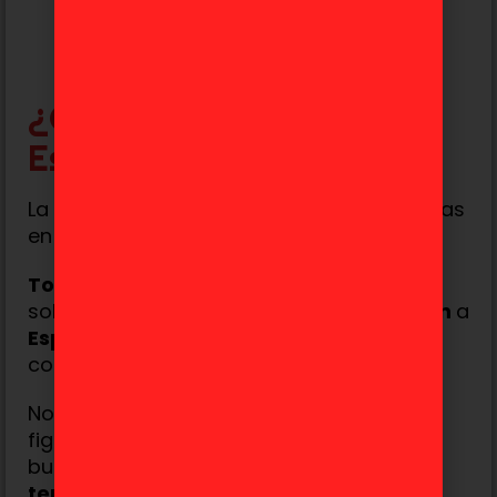
Añadir al carrito
¿Cómo comprarlas en
España?
La única manera de conseguir estás figuras
en España es desde
nuestra web
.
Toydoki
acerca todos los productos que
solamente se pueden conseguir en
Japón
a
España
, sin trámites de aduana ni otros
costes extras.
No solamente podemos conseguir las
figuras de la web, en caso de que estés
buscando otra figura o producto que
no
tenemos
en la web puedes
escribirnos
y