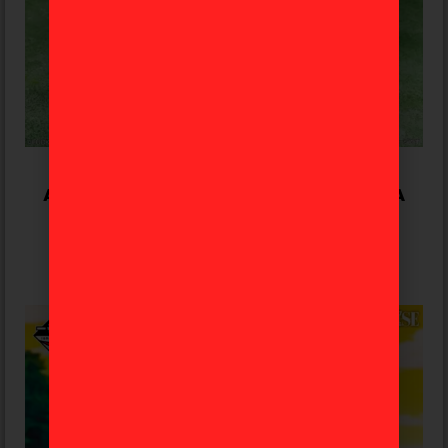
Josuke Higashikata Jojo’s Bizarre
Adventure «Stand Rush» Ichiban Kuji A
65,99
€
56,99
€
Añadir al carrito