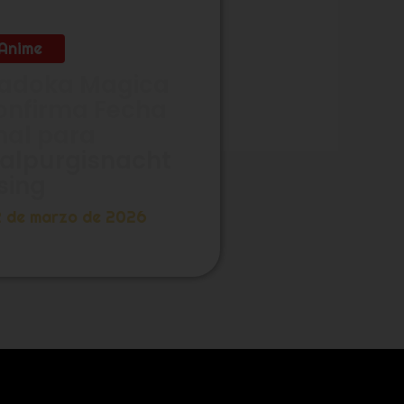
Anime
adoka Magica
onfirma Fecha
nal para
alpurgisnacht
sing
2 de marzo de 2026