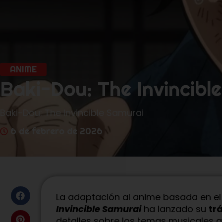
ANIME
Baki-Dou: The Invincible
Baki-Dou: The Invincible Samurai
6 de febrero de 2026
La adaptación al anime basada en e
Invincible Samurai
ha lanzado su
trá
detalles sobre los temas musicales q