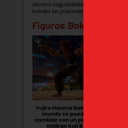
técnica inigualables, enfrentándose 
batalla sin precedentes que podría re
Figuras Baki Hanma
Yujiro Hanma Baki «El
Baki Ha
mundo se puede
mundo
cambiar con un puño»
cambiar
Ichiban Kuji B
Ichi