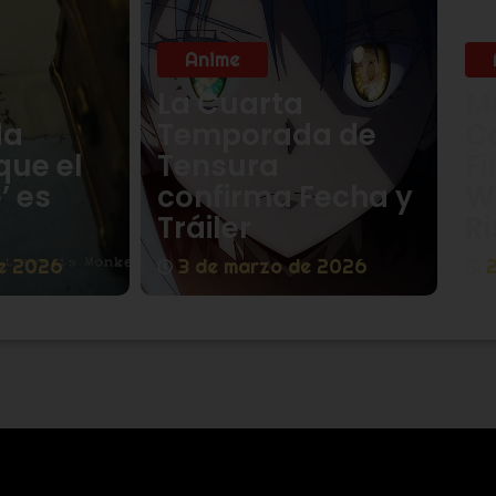
Anime
La Cuarta
M
da
Temporada de
C
que el
Tensura
Fi
’ es
confirma Fecha y
W
Tráiler
Ri
e 2026
3 de marzo de 2026