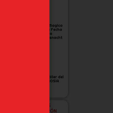
a Cuarta
Madoka Magica
emporada de
Confirma Fecha
ensura confirma
Final para
echa y Tráiler
Walpurgisnacht
Rising
as 7 Figuras de
Nuevo tráiler del
oJo’s que Todo
anime GNOSIA
an de Diamond
s Unbreakable
ecesita
NUEVAS FIGURAS
EXCLUSIVAS DE JAPÓN