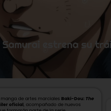
 Samurai estrena su tráil
l manga de artes marciales
Baki-Dou:
The
iler oficial
, acompañado de nuevos
ue formarán parte de la serie.