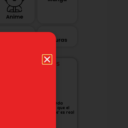
Anime
Videojuegos
Figuras
ÚLTIMAS NOTICIAS
tudio Khara
Eiichiro Oda
anza corto por
confirma que el
os 30 años de
‘One Piece’ es real
vangelion