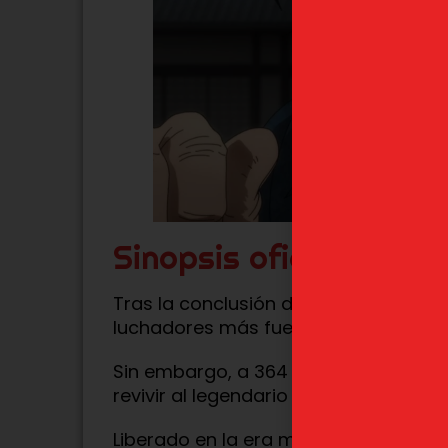
Sinopsis oficial
Rei Ayanami Evangelion
Izquierda 
Tras la conclusión de la pelea padre-
FIGURIZMa Sega
Sega 
luchadores más fuertes del mundo ca
52,99
€
4
Sin embargo, a 364 metros bajo el
T
revivir al legendario espadachín
Miy
Liberado en la era moderna, Musashi