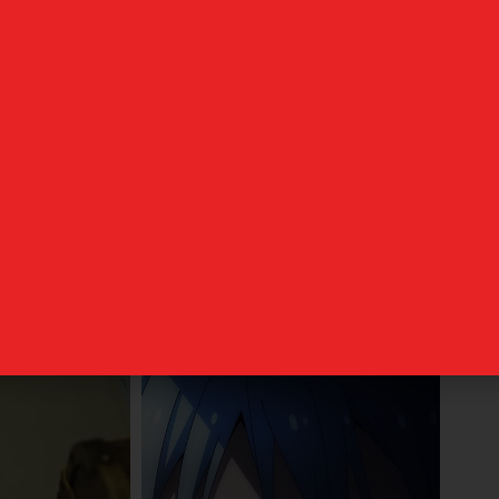
52,99
€
42,99
€
82,99
€
Añadir al carrito
r al carrito
uede que te guste