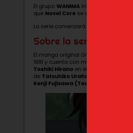
El grupo
WANIMA
interpreta el tema 
que
Novel Core
se encarga del tema 
La serie comenzará su emisión mund
Sobre la serie
El manga original
Grappler Baki
, cre
1991 y cuenta con múltiples secuelas.
Toshiki Hirano
en el estudio
TMS Ent
de
Tatsuhiko Urahata
, diseño de p
Kenji Fujisawa (Team-MAX)
.