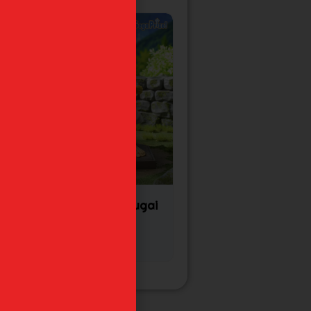
Takina Inoue Lycoris
Recoil "Foto Callejera"
High Premium Sega
45,99
€