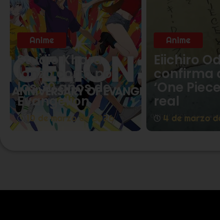
Anime
Anime
Studio Khara
Eiichiro O
lanza corto por
confirma 
los 30 años de
‘One Piece
Evangelion
real
10 de marzo de 2026
4 de marzo d