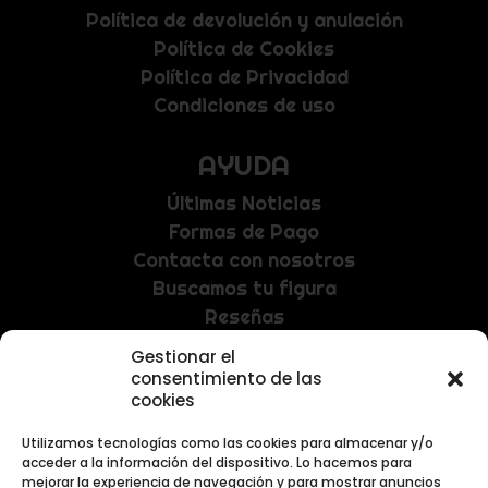
Política de devolución y anulación
Política de Cookies
Política de Privacidad
Condiciones de uso
AYUDA
Últimas Noticias
Formas de Pago
Contacta con nosotros
Buscamos tu figura
Reseñas
Gestionar el
NEWSLETTER
consentimiento de las
cookies
Recibe las últimas noticias y promociones
exclusivas.
Utilizamos tecnologías como las cookies para almacenar y/o
acceder a la información del dispositivo. Lo hacemos para
mejorar la experiencia de navegación y para mostrar anuncios