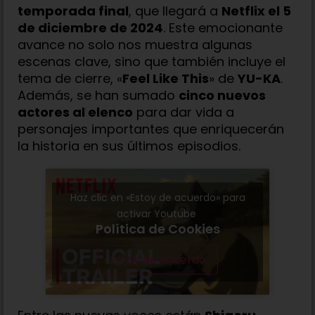
temporada final
, que llegará a
Netflix el 5
de diciembre de 2024
. Este emocionante
avance no solo nos muestra algunas
escenas clave, sino que también incluye el
tema de cierre, «
Feel Like This
» de
YU-KA
.
Además, se han sumado
cinco nuevos
actores al elenco
para dar vida a
personajes importantes que enriquecerán
la historia en sus últimos episodios.
Haz clic en «Estoy de acuerdo» para
activar Youtube
Política de Cookies
Estoy de acuerdo