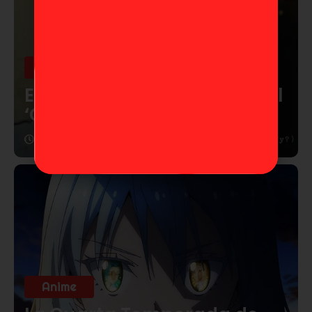
Anime
Eiichiro Oda confirma que el
‘One Piece’ es real
4 de marzo de 2026
Anime