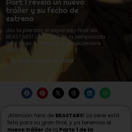
Part 1 revela un nuevo
tráiler y su fecha de
estreno
¡No te pierdas el esperado final de
BEASTARS! La Parte 1 de la temporada
final llega a Netflix el 5 de diciembre
de 2024.
6 de noviembre de 2024
¡Atención fans de
BEASTARS
! La serie está
lista para su gran final, y ya tenemos el
nuevo tráiler
de la
Parte 1 de la