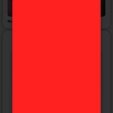
Nuevo tráiler del anime GNOSIA
NUEVAS FIGURAS
EXCLUSIVAS DE JAPÓN
Próximamente