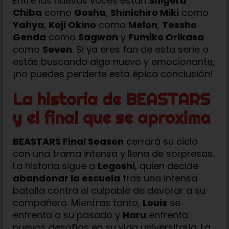
Entre las nuevas voces están
Shigeru
Chiba
como
Gosha
,
Shinichiro Miki
como
Yahya
,
Koji Okino
como
Melon
,
Tessho
Genda
como
Sagwan
y
Fumiko Orikasa
como
Seven
. Si ya eres fan de esta serie o
estás buscando algo nuevo y emocionante,
¡no puedes perderte esta épica conclusión!
La historia de BEASTARS
y el final que se aproxima
BEASTARS Final Season
cerrará su ciclo
con una trama intensa y llena de sorpresas.
La historia sigue a
Legoshi
, quien decide
abandonar la escuela
tras una intensa
batalla contra el culpable de devorar a su
compañero. Mientras tanto,
Louis
se
enfrenta a su pasado y
Haru
enfrenta
nuevos desafíos en su vida universitaria. La