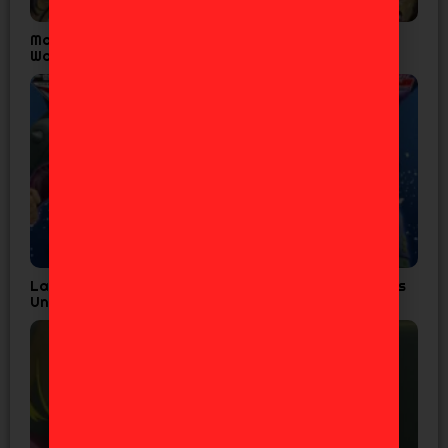
Madoka Magica Confirma Fecha Final para
Walpurgisnacht Rising
Las 7 Figuras de JoJo’s que Todo Fan de Diamond is
Unbreakable Necesita