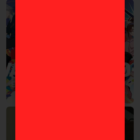
Anime
Studio Khara lanza corto
por los 30 años de
Evangelion
10 de marzo de 2026