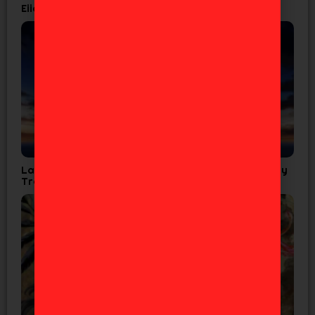
Eiichiro Oda confirma que el ‘One Piece’ es real
La Cuarta Temporada de Tensura confirma Fecha y
Tráiler