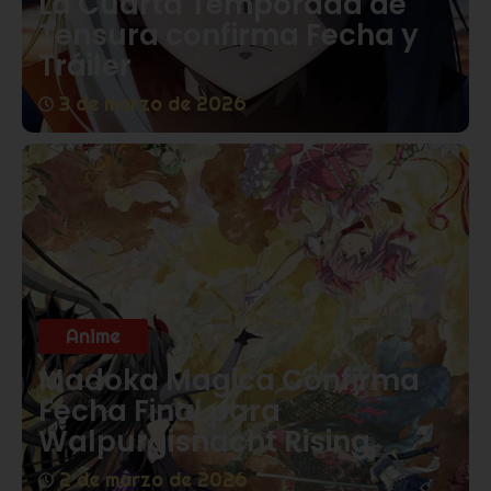
La Cuarta Temporada de
Tensura confirma Fecha y
Tráiler
3 de marzo de 2026
Anime
Madoka Magica Confirma
Fecha Final para
Walpurgisnacht Rising
2 de marzo de 2026