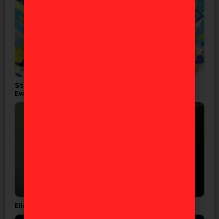
Studio Khara lanza corto por los 30 años de
Evangelion
Eiichiro Oda confirma que el ‘One Piece’ es real