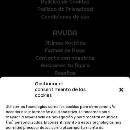
Política de Cookies
Política de Privacidad
Condiciones de uso
AYUDA
Últimas Noticias
Formas de Pago
Contacta con nosotros
Buscamos tu figura
Reseñas
Gestionar el
NEWSLETTER
consentimiento de las
cookies
Recibe las últimas noticias y promociones
exclusivas.
Utilizamos tecnologías como las cookies para almacenar y/o
acceder a la información del dispositivo. Lo hacemos para
mejorar la experiencia de navegación y para mostrar anuncios
(no) personalizados. El consentimiento a estas tecnologías nos
permitirá procesar datos como el comportamiento de