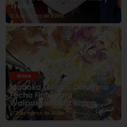
Tráiler
3 de marzo de 2026
Anime
Madoka Magica Confirma
Fecha Final para
Walpurgisnacht Rising
2 de marzo de 2026