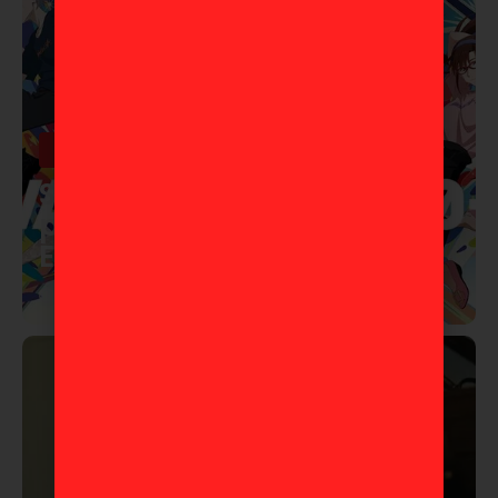
Anime
Studio Khara lanza corto
por los 30 años de
Evangelion
10 de marzo de 2026