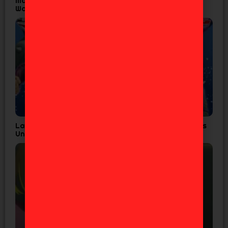
Madoka Magica Confirma Fecha Final para
Walpurgisnacht Rising
Las 7 Figuras de JoJo’s que Todo Fan de Diamond is
Unbreakable Necesita