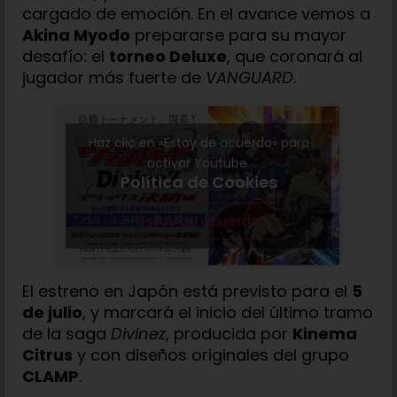
cargado de emoción. En el avance vemos a
Akina Myodo
prepararse para su mayor
desafío: el
torneo Deluxe
, que coronará al
jugador más fuerte de
VANGUARD
.
Haz clic en «Estoy de acuerdo» para
activar Youtube
Política de Cookies
Estoy de acuerdo
El estreno en Japón está previsto para el
5
de julio
, y marcará el inicio del último tramo
de la saga
Divinez
, producida por
Kinema
Citrus
y con diseños originales del grupo
CLAMP
.