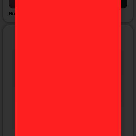
Nuevo tráiler del anime GNOSIA
NUEVAS FIGURAS
EXCLUSIVAS DE JAPÓN
Próximamente