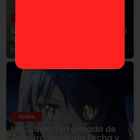
Anime
Eiichiro Oda confirma que el
‘One Piece’ es real
4 de marzo de 2026
Anime
La Cuarta Temporada de
Tensura confirma Fecha y