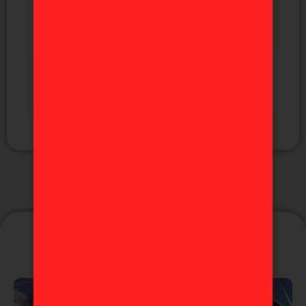
Yuji Itadori Jujutsu Kaisen "5
aniversario Final" Ichiban Kuji A
Puede que te guste