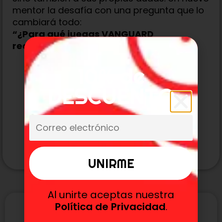
mentor la desafía con una pregunta que lo
cambiará todo:
“¿Para qué juegas VANGUARD
realmente?”
10% de
DESCUENTO
MÁS TEMÁTICAS
Al unirte aceptas nuestra
Política de Privacidad
.