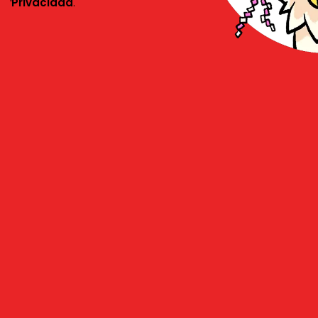
Privacidad
.
l
E
odos esos recuerdos, sino que también ha
 sobre un
importante anuncio
que se
5. ¿Será un
nuevo videojuego
, una
nueva
ie? Nadie lo sabe aún, pero los fans ya
ndarios mientras se preparan para lo que
L
T
 historia de Digimon.
T
F
ivamos juntos los mejores
ha dejado de sorprendernos. La
chi, ha lanzado más de 20 series y
ias generaciones. Recordar series como
L
rs
y la más reciente
Digimon Ghost
J
F
 fans sientan una oleada de nostalgia.
i
o considerable en el mundo de los
N