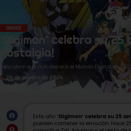
ANIME
‘Digimon’ celebra su 25 
nostalgia!
Descubre qué nos depara el Mundo Digital en 202
26 de agosto de 2024
Este año
‘Digimon’ celebra su 25 an
pueden contener la emoción. Hace 25
conoció a Tai, Agumon y el resto de l