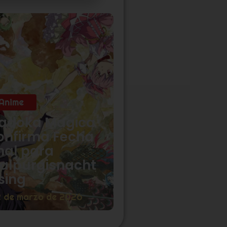
Anime
adoka Magica
onfirma Fecha
nal para
alpurgisnacht
sing
2 de marzo de 2026