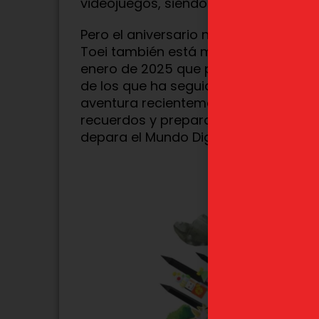
videojuegos, siendo el más reciente
Pero el aniversario no se trata solo d
Toei también está mirando hacia el f
enero de 2025 que promete mantener 
Próximamen
de los que ha seguido a los Digimon de
aventura recientemente, este es el m
recuerdos y prepararte para lo que 
depara el Mundo Digital en esta nuev
Sesshomaru Inuyasha
Satoru 
Sega Luminasta
Kaisen "
Final" Ich
45,99
€