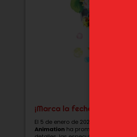
¡Marca la fecha y prepárat
El 5 de enero de 2025 es una fecha c
Animation
ha prometido revelar alg
detalles, las especulaciones están a 