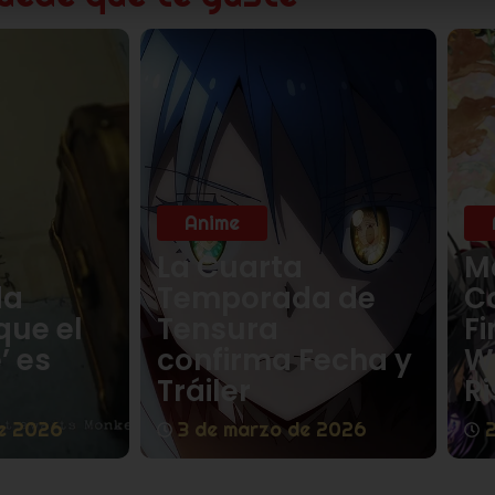
Anime
La Cuarta
M
da
Temporada de
C
que el
Tensura
Fi
’ es
confirma Fecha y
W
Tráiler
Ri
e 2026
3 de marzo de 2026