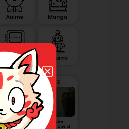
Anime
Manga
Figuras
Videojuegos
ÚLTIMAS NOTICIAS
tudio Khara
Eiichiro Oda
anza corto por
confirma que el