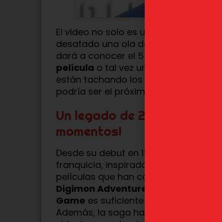
El video no solo es un homenaje a t
desatado una ola de especulaciones
dará a conocer el 5 de enero de 202
película
o tal vez un
reboot
de la ser
están tachando los días en sus cale
podría ser el próximo gran paso en la
Un legado de 25 años: ¡Rev
momentos!
Desde su debut en 1999,
Digimon
no 
franquicia, inspirada en los Tamagot
películas que han conquistado a var
Digimon Adventure
,
Digimon Tame
Game
es suficiente para que muchos
Además, la saga ha tenido un impact