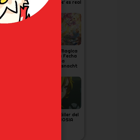
os 30 años de
‘One Piece’ es real
vangelion
a Cuarta
Madoka Magica
emporada de
Confirma Fecha
ensura confirma
Final para
echa y Tráiler
Walpurgisnacht
Rising
as 7 Figuras de
Nuevo tráiler del
oJo’s que Todo
anime GNOSIA
an de Diamond
s Unbreakable
ecesita