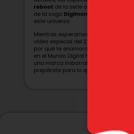
reboot
de la serie original, mientra
de la saga
Digimon Tamers
o un nu
este universo.
Mientras esperamos, te recomendam
video especial del 25 aniversario. Es 
por qué te enamoraste de Digimon en
en el Mundo Digital hasta las leccio
una marca imborrable en nuestras vid
prepárate para lo que se avecina en
P