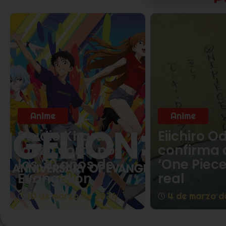
Anime
Anime
Studio Khara
Eiichiro O
lanza corto por
confirma 
los 30 años de
‘One Piece
Evangelion
real
10 de marzo de 2026
4 de marzo d