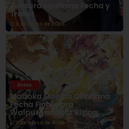
Tensura confirma Fecha y
Tráiler
3 de marzo de 2026
Anime
Madoka Magica Confirma
Fecha Final para
Walpurgisnacht Rising
2 de marzo de 2026