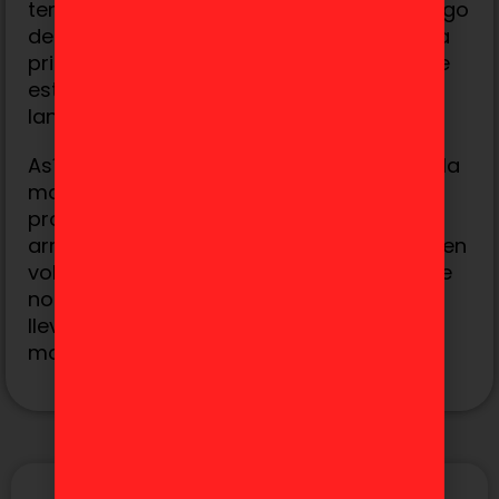
temporada llegue directamente al catálogo
de
Crunchyroll
, al igual que ocurrió con la
primera. Su éxito y popularidad hacen que
esta plataforma sea el lugar ideal para el
lanzamiento.
Así que, si eres fan de la
fantasía épica
, la
magia y una historia que explora
profundamente la amistad y el
arrepentimiento, ¡mantente al tanto! Frieren
volverá pronto, y estamos seguros de que
no decepcionará a los seguidores que
llevan esperando ansiosamente este
momento.
MÁS TEMÁTICAS