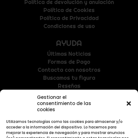
Política de devolución y anulación
Política de Cookies
Política de Privacidad
Condiciones de uso
AYUDA
Últimas Noticias
Formas de Pago
Contacta con nosotros
Buscamos tu figura
Reseñas
Gestionar el
NEWSLETTER
consentimiento de las
cookies
Recibe las últimas noticias y promociones
exclusivas.
Utilizamos tecnologías como las cookies para almacenar y/o
acceder a la información del dispositivo. Lo hacemos para
mejorar la experiencia de navegación y para mostrar anuncios