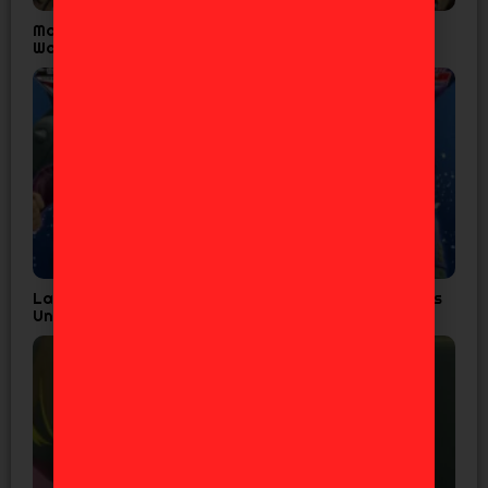
Madoka Magica Confirma Fecha Final para
Walpurgisnacht Rising
Las 7 Figuras de JoJo’s que Todo Fan de Diamond is
Unbreakable Necesita