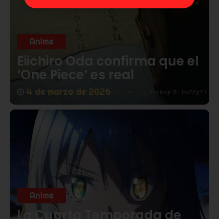
Anime
Eiichiro Oda confirma que el
‘One Piece’ es real
4 de marzo de 2026
Anime
La Cuarta Temporada de