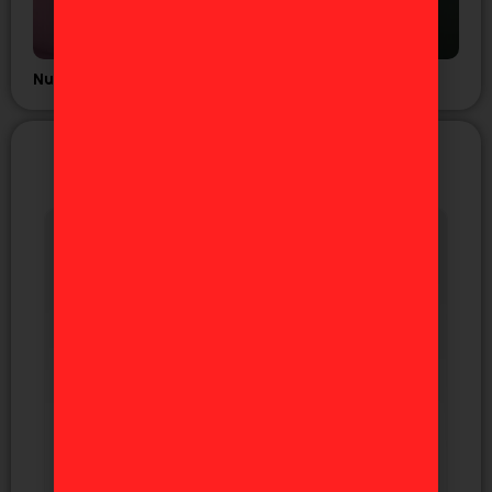
Nuevo tráiler del anime GNOSIA
NUEVAS FIGURAS
EXCLUSIVAS DE JAPÓN
Próximamente