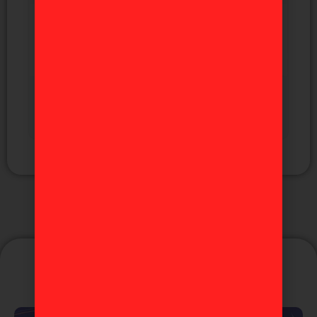
Yuji Itadori Jujutsu Kaisen "5
aniversario Final" Ichiban Kuji A
Puede que te guste