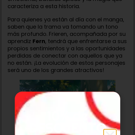
caracteriza a esta historia.
Para quienes ya están al día con el manga,
saben que la trama va tomando un tono
más profundo. Frieren, acompañada por su
aprendiz
Fern
, tendrá que enfrentarse a sus
propios sentimientos y a las oportunidades
perdidas de conectar con aquellos que ya
no están. ¡La evolución de estos personajes
será uno de los grandes atractivos!
10% de
DESCUENTO