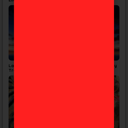
La Cuarta Temporada de Tensura confirma Fecha y
Tráiler