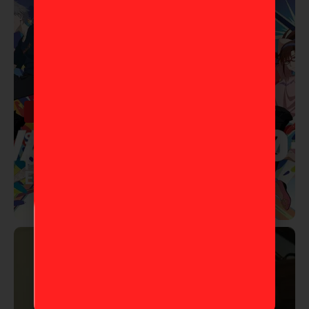
Anime
Studio Khara lanza corto
por los 30 años de
Evangelion
10 de marzo de 2026