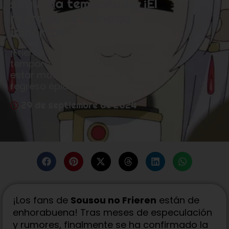
segunda temporada: ¡El
regreso de la maga
inmortal!
¡Frieren confirma su segunda
temporada y los fans no podrían
estar más emocionados por su
regreso épico!
29 de septiembre de 2024
¡Los fans de
Sousou no Frieren
están de
enhorabuena! Tras meses de especulación
y rumores, finalmente se ha confirmado la