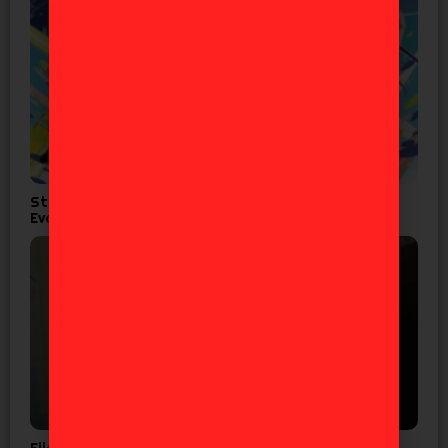
Studio Khara lanza corto por los 30 años de
Evangelion
Eiichiro Oda confirma que el ‘One Piece’ es real