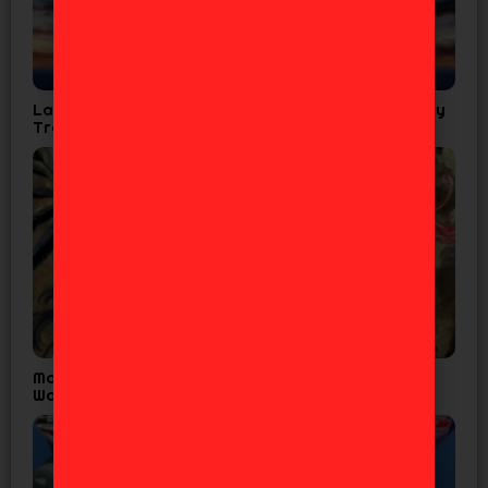
La Cuarta Temporada de Tensura confirma Fecha y
Tráiler
Madoka Magica Confirma Fecha Final para
Walpurgisnacht Rising