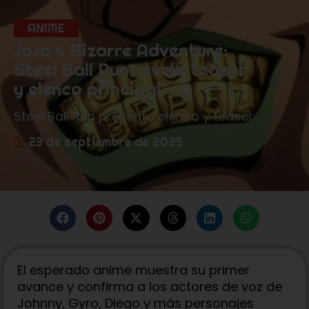
ANIME
JoJo’s Bizarre Adventure:
Steel Ball Run revela teaser
y elenco principal
Steel Ball Run presenta elenco y teaser
23 de septiembre de 2025
El esperado anime muestra su primer
avance y confirma a los actores de voz de
Johnny, Gyro, Diego y más personajes