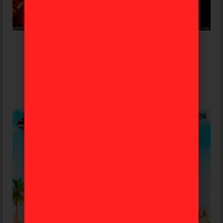
Dio Brando Jojo’s Bizarre Adventure
«Stand Rush» Ichiban Kuji C
85,99
€
Avísame