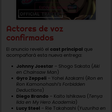
Estoy de acuerdo
Actores de voz
confirmados
El anuncio reveló el
cast principal
que
acompañará esta nueva entrega:
Johnny Joestar
– Shogo Sakata (
Aki
en Chainsaw Man
)
Gyro Zeppeli
– Yohei Azakami (
Ron en
Ron Kamonohashi’s Forbidden
Deductions
)
Diego Brando
– Kaito Ishikawa (
Tenya
Iida en My Hero Academia
)
Lucy Steel
– Rie Takahashi (
Yuzuriha en