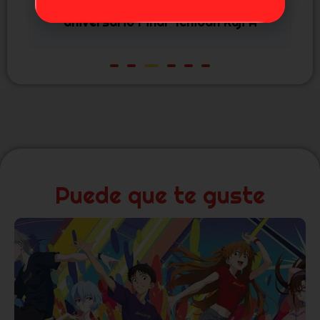
Takina Inoue Lycoris Recoil "Foto
Callejera" High Premium Sega
45,99
€
Puede que te guste