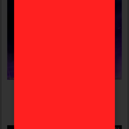
Jotaro Kujo Jojo’s Bizarre Adventure
«Stand Rush» Ichiban Kuji A
102,99
€
Añadir al carrito