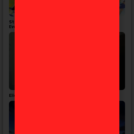
Studio Khara lanza corto por los 30 años de
Evangelion
Eiichiro Oda confirma que el ‘One Piece’ es real