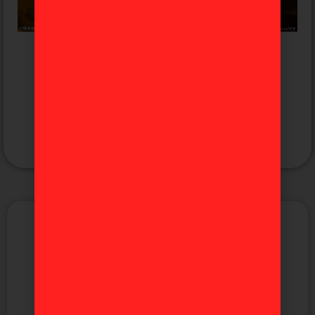
The World Jojo’s Bizarre Adventure
«Stand Rush» Ichiban Kuji D
167,99
€
Avísame
MÁS TEMÁTICAS
Anime
Manga