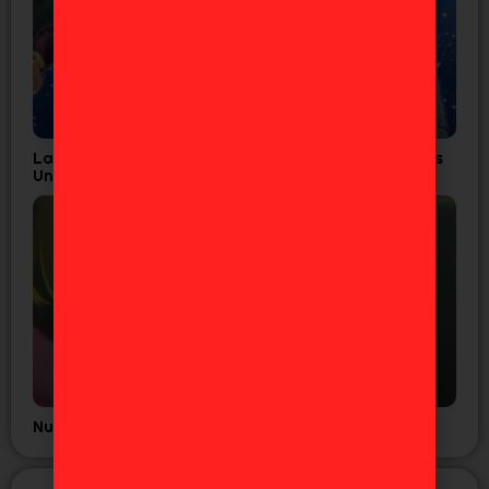
Las 7 Figuras de JoJo’s que Todo Fan de Diamond is
Unbreakable Necesita
Nuevo tráiler del anime GNOSIA