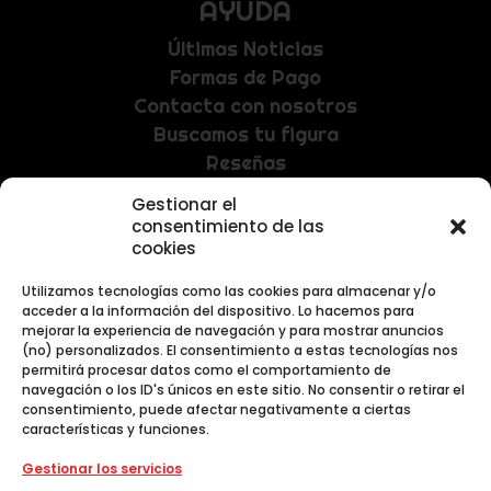
AYUDA
Últimas Noticias
Formas de Pago
Contacta con nosotros
Buscamos tu figura
Reseñas
Gestionar el
consentimiento de las
NEWSLETTER
cookies
Recibe las últimas noticias y promociones
Utilizamos tecnologías como las cookies para almacenar y/o
exclusivas.
acceder a la información del dispositivo. Lo hacemos para
mejorar la experiencia de navegación y para mostrar anuncios
(no) personalizados. El consentimiento a estas tecnologías nos
permitirá procesar datos como el comportamiento de
navegación o los ID's únicos en este sitio. No consentir o retirar el
consentimiento, puede afectar negativamente a ciertas
características y funciones.
Gestionar los servicios