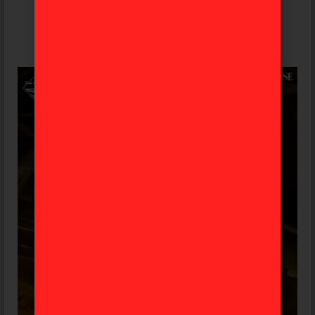
135,99
€
Avísame