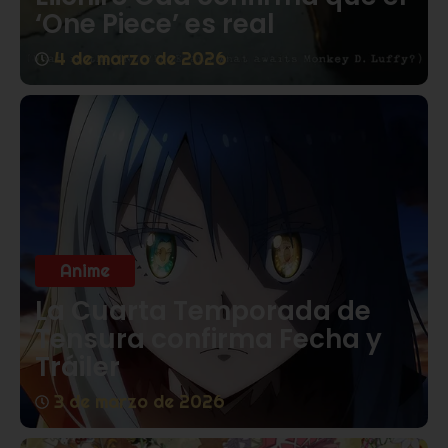
Eiichiro Oda confirma que el
‘One Piece’ es real
4 de marzo de 2026
Anime
La Cuarta Temporada de
Tensura confirma Fecha y
Tráiler
3 de marzo de 2026