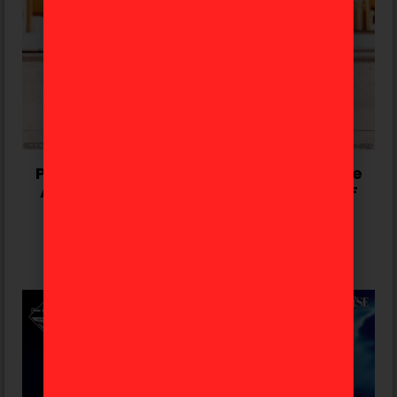
Polnareff y Silver Chariot Jojo’s Bizarre
Adventure «Stand Rush» Ichiban Kuji F
85,99
€
Avísame