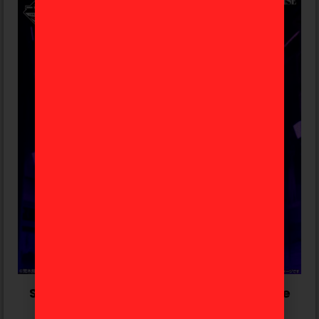
Star Platinum Jojo’s Bizarre Adventure
«Stand Rush» Ichiban Kuji B