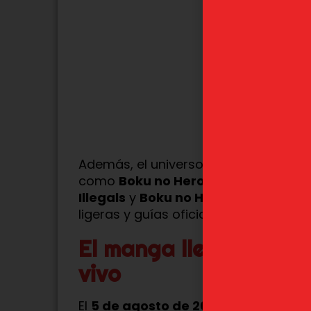
Además, el universo de los héroes s
como
Boku no Hero Academia Sma
Illegals
y
Boku no Hero Academia: 
ligeras y guías oficiales que permiten
El manga llegó a su fi
vivo
El
5 de agosto de 2024
, Kōhei Horiko