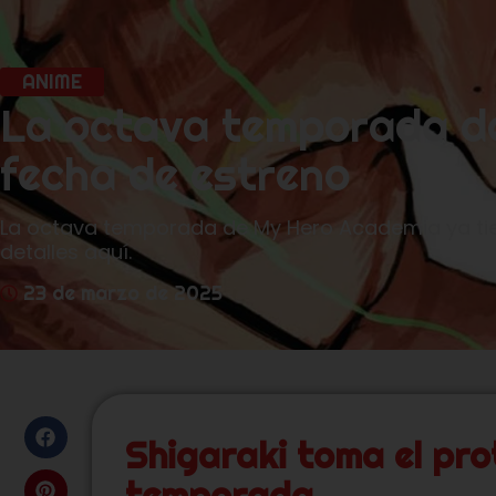
ANIME
La octava temporada d
fecha de estreno
La octava temporada de My Hero Academia ya tien
detalles aquí.
23 de marzo de 2025
Shigaraki toma el pr
temporada