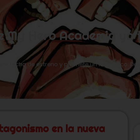
e My Hero Academia ya 
e fecha de estreno y promete un final épico. De
otagonismo en la nueva