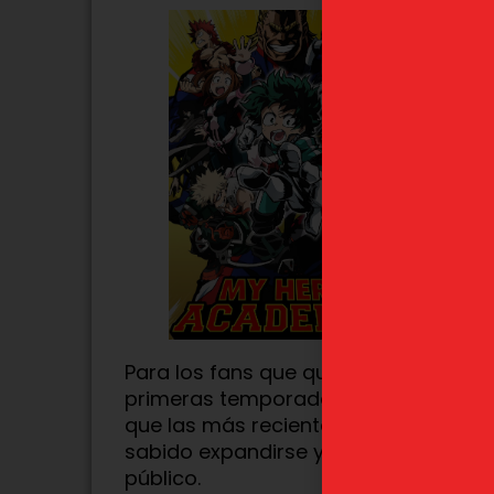
Satoru Gojo Jujutsu
Yuta Okk
Kaisen "5 aniversario
Kaisen "
Final" Ichiban Kuji LAST
Final" I
ONE
Para los fans que quieren ponerse al
primeras temporadas en
DVD y Blu-
que las más recientes están disponi
sabido expandirse y adaptarse a las
público.