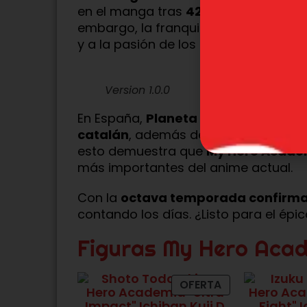
en el manga tras
42 volúmenes pub
embargo, la franquicia sigue más vi
y a la pasión de los fans.
Version 1.0.0
En España,
Planeta Cómic
ha publi
catalán
, además de las
novelas lige
esto demuestra que
My Hero Acade
más importantes del anime actual.
Con la
octava temporada confirma
contando los días. ¿Listo para el é
Figuras My Hero Aca
OFERTA