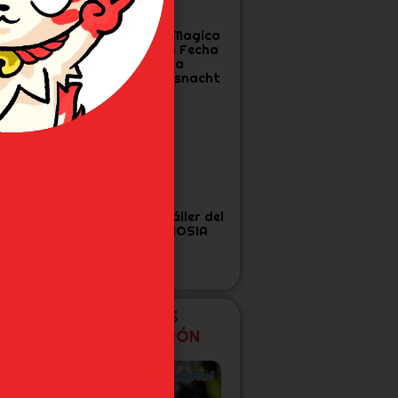
a Cuarta
Madoka Magica
emporada de
Confirma Fecha
ensura confirma
Final para
echa y Tráiler
Walpurgisnacht
Rising
as 7 Figuras de
Nuevo tráiler del
oJo’s que Todo
anime GNOSIA
an de Diamond
s Unbreakable
ecesita
NUEVAS FIGURAS
EXCLUSIVAS DE JAPÓN