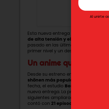
Al unirte 
Esta nueva entrega promete estar 
de alta tensión y el desenlace defini
pasado en las últimas temporadas, 
primer nivel y un desarrollo de pers
Un anime que no deja 
Desde su estreno en
2016
,
My Hero 
shōnen más populares de la últim
fecha, el estudio
Bones
ha sabido man
nueva entrega. La primera temporad
siguientes ampliaron su duración a
2
contó con
21 episodios
.
Próximamente
Próximamen