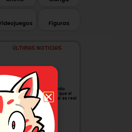
Videojuegos
Figuras
ÚLTIMAS NOTICIAS
tudio Khara
Eiichiro Oda
anza corto por
confirma que el
os 30 años de
‘One Piece’ es real
vangelion