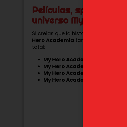
Películas, spin-offs y
universo My Hero Ac
Si creías que la historia solo vivía e
Hero Academia
también ha lanzad
total:
My Hero Academia: Dos Héroes
My Hero Academia: El desperta
My Hero Academia: Misión Mun
My Hero Academia: You’re Nex