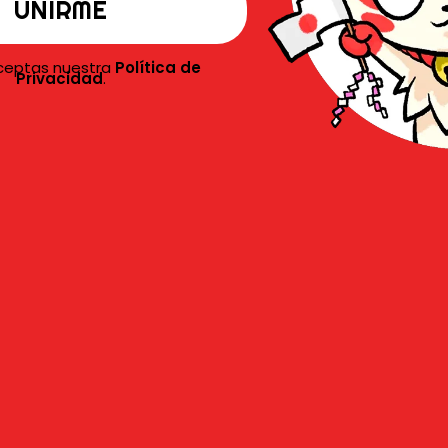
L
T
aceptas nuestra
Política de
T
Privacidad
.
F
cargada de
batallas épicas, momentos
tivo de la historia
. Con todo lo que ha
los fans pueden esperar una animación de
onajes más profundo que nunca.
L
de crecer
J
F
i
Academia
se ha convertido en
uno de los
N
a década
. Con
siete temporadas
hasta la
tener la calidad y el hype en cada
a tuvo
13 episodios
, mientras que las
5 capítulos
, excepto la séptima, que
te
Próximamente