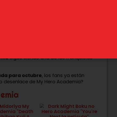
licados
en la Weekly Shōnen Jump. Sin
va que nunca gracias a sus adaptaciones
cado
40 volúmenes
en
castellano y
ras, spin-offs y guías oficiales
. Todo
mia
sigue siendo una de las franquicias
da para octubre
, los fans ya están
pico desenlace de My Hero Academia?
demia