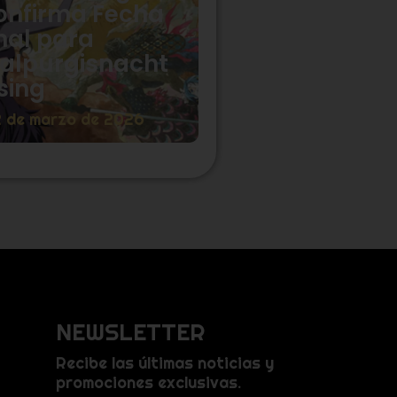
onfirma Fecha
nal para
alpurgisnacht
sing
2 de marzo de 2026
NEWSLETTER
Recibe las últimas noticias y
promociones exclusivas.