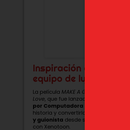
Polític
Estoy
Inspiración en un cor
equipo de lujo
La película
MAKE A GIRL
está basada 
Love
, que fue lanzado en
2020
y prem
por Computadora
de Japón. Este pr
historia y convertirla en un largome
y guionista
desde su propio estudio
con Xenotoon.