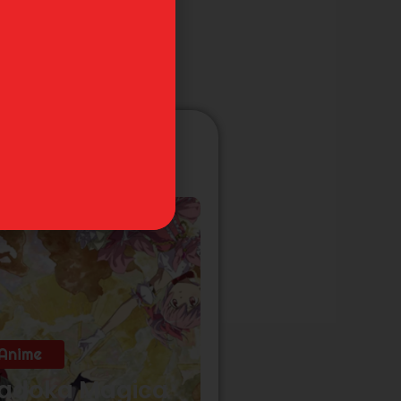
Anime
adoka Magica