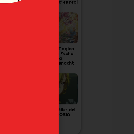
os 30 años de
‘One Piece’ es real
vangelion
a Cuarta
Madoka Magica
emporada de
Confirma Fecha
ensura confirma
Final para
echa y Tráiler
Walpurgisnacht
Rising
as 7 Figuras de
Nuevo tráiler del
oJo’s que Todo
anime GNOSIA
an de Diamond
s Unbreakable
ecesita