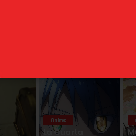
uede que te guste
Anime
La Cuarta
M