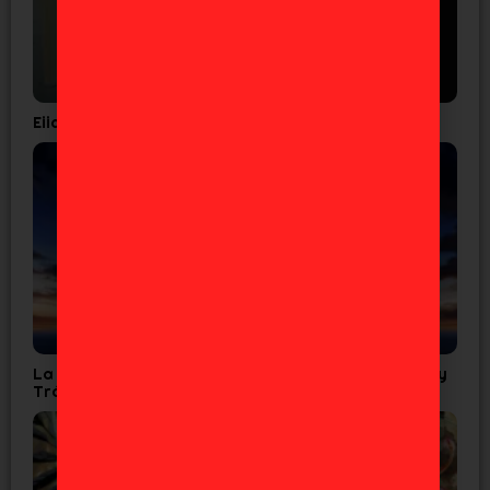
Eiichiro Oda confirma que el ‘One Piece’ es real
La Cuarta Temporada de Tensura confirma Fecha y
Tráiler