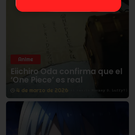
Anime
Eiichiro Oda confirma que el
‘One Piece’ es real
4 de marzo de 2026