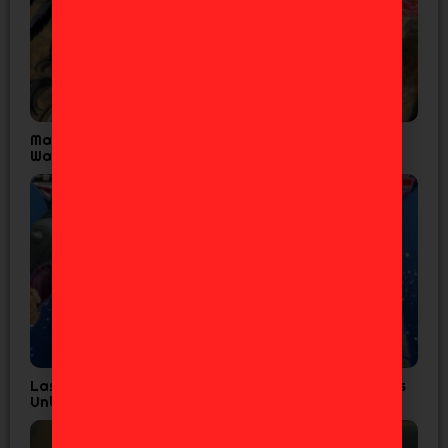
Madoka Magica Confirma Fecha Final para
Walpurgisnacht Rising
Las 7 Figuras de JoJo’s que Todo Fan de Diamond is
Unbreakable Necesita