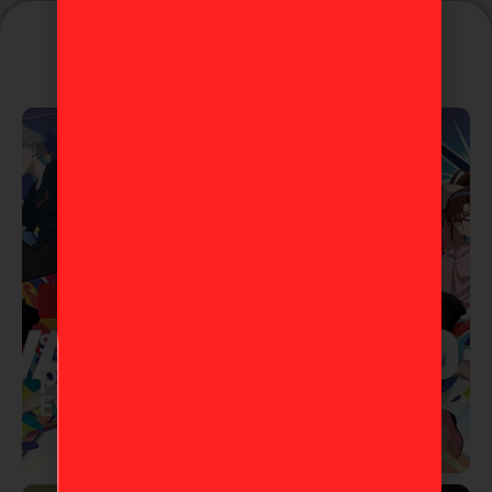
Puede que te guste
Anime
Studio Khara lanza corto
por los 30 años de
Evangelion
10 de marzo de 2026