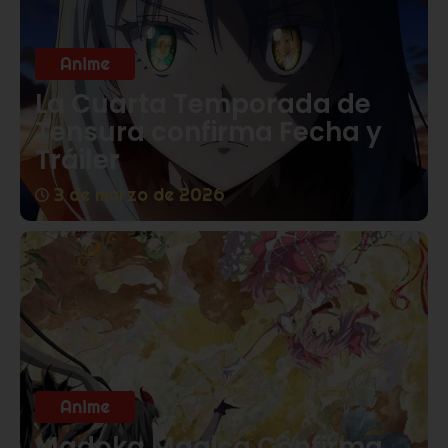
Anime
La Cuarta Temporada de
Tensura confirma Fecha y
Tráiler
3 de marzo de 2026
Anime
Madoka Magica Confirma