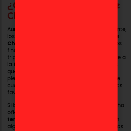
¿Cuándo veremos más de
Chopper?
Aunque este primer vistazo fue emocionante,
los fans tendrán que ser pacientes, ya que
Chopper
no aparecerá hasta los episodios
finales de la temporada, cuando la
tripulación de los Sombreros de Paja llegue a
la
Isla Drum
. Esto significa que tendremos
que esperar un poco más para verlo en
plena acción, pero lo que es seguro es que
cuando lo haga, se convertirá en uno de los
favoritos de la serie.
Si bien
Netflix
aún no ha revelado una fecha
oficial de estreno para la
segunda
temporada
, todo apunta a que llegará en
algún momento de
2025
. Mientras tanto, los