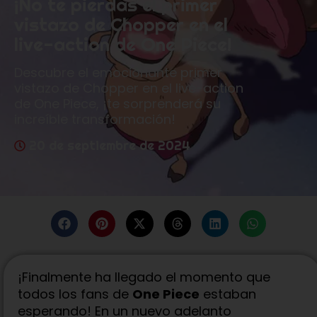
¡No te pierdas el primer
vistazo de Chopper en el
live-action de One Piece!
Descubre el emocionante primer
vistazo de Chopper en el live-action
de One Piece, ¡te sorprenderá su
increíble transformación!
20 de septiembre de 2024
¡Finalmente ha llegado el momento que
todos los fans de
One Piece
estaban
esperando! En un nuevo adelanto