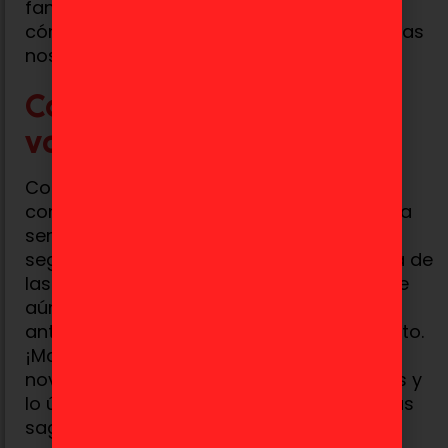
fans pueden seguir especulando sobre
cómo lucirá
Chopper
y qué otras sorpresas
nos tiene preparadas la plataforma.
Conclusión: La espera
valdrá la pena
Con este primer adelanto,
Netflix
ha
conseguido mantener el entusiasmo por la
serie vivo. La llegada de
Chopper
en la
segunda temporada de
One Piece
es una de
las revelaciones más esperadas, y aunque
aún no hemos visto mucho, ya podemos
anticipar que su inclusión será todo un éxito.
¡Mantente atento a
Toydoki
para más
novedades sobre tus personajes favoritos y
lo último en figuras y coleccionables de tus
sagas preferidas!