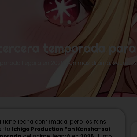
 tercera temporada par
temporada llegará en 2026 con más drama, secretos
 tiene fecha confirmada, pero los fans
vento
Ichigo Production Fan Kansha-sai
mporada
del anime llegará en
2026
. Junto