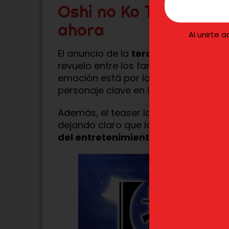
Oshi no Ko T3: Todo 
ahora
Al unirte 
El anuncio de la
tercera temporada
revuelo entre los fans del anime. Aun
emoción está por las nubes, sobre t
personaje clave en la historia.
Además, el teaser lanzado nos da un 
dejando claro que la serie seguirá e
del entretenimiento
con su caracter