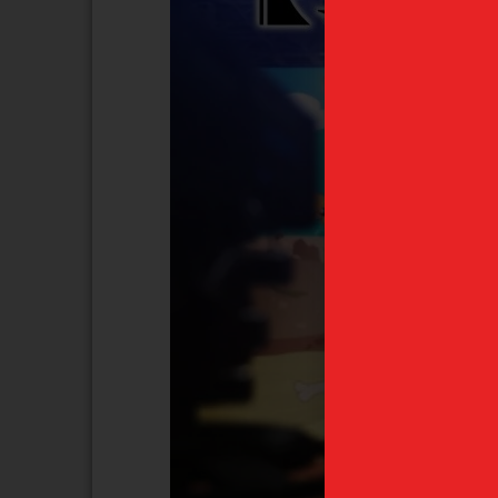
Próximamente
Próximamen
Yuta Okkotsu Jujutsu
Yuji Ita
Kaisen "5 aniversario
Kaisen "
T
Final" Ichiban Kuji B
Final" I