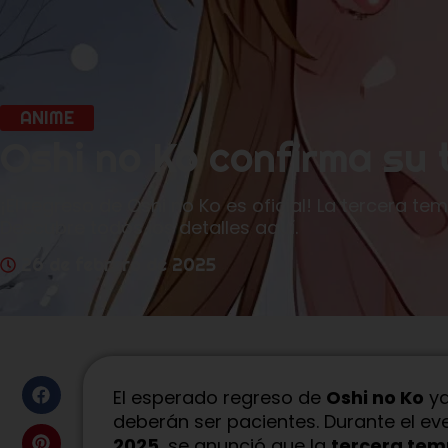
ANIME
Oshi no Ko confirma su
¡El regreso de Oshi no Ko es oficial! La tercera 
Descubre todos los detalles aquí.
26 de febrero de 2025
El esperado regreso de
Oshi no Ko
ya
deberán ser pacientes. Durante el e
2025
, se anunció que la
tercera te