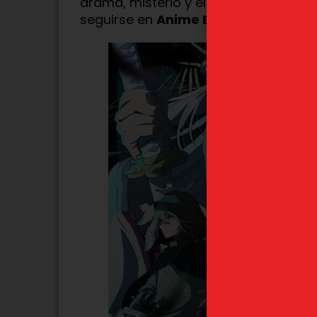
drama, misterio y el lado oscuro del
seguirse en
Anime Box
en versión ori