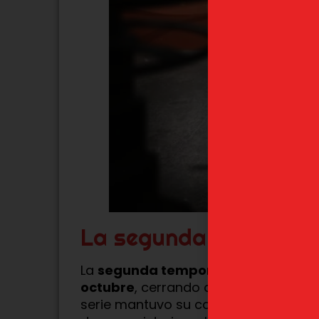
La segunda temporada 
La
segunda temporada
de
Oshi no
octubre
, cerrando con su
episodio 
serie mantuvo su calidad y atrapó a