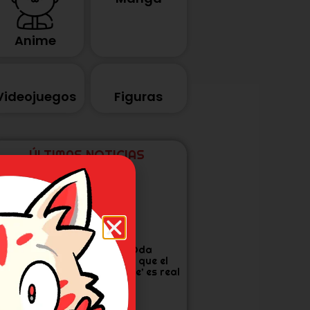
Anime
Videojuegos
Figuras
ÚLTIMAS NOTICIAS
tudio Khara
Eiichiro Oda
anza corto por
confirma que el
os 30 años de
‘One Piece’ es real
vangelion