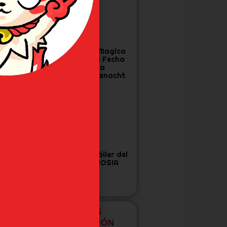
a Cuarta
Madoka Magica
emporada de
Confirma Fecha
ensura confirma
Final para
echa y Tráiler
Walpurgisnacht
Rising
as 7 Figuras de
Nuevo tráiler del
oJo’s que Todo
anime GNOSIA
an de Diamond
s Unbreakable
ecesita
NUEVAS FIGURAS
EXCLUSIVAS DE JAPÓN