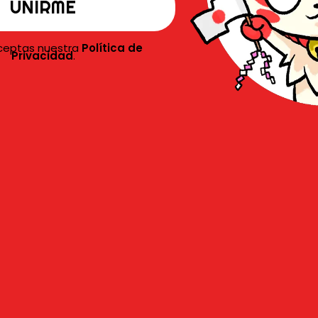
lo que sabemos hasta
aceptas nuestra
Política de
Privacidad
.
de
Oshi no Ko
ha generado un gran
L
T
que falta tiempo para su estreno, la
T
odo por el enfoque que tendrá en
Ruby
, un
F
adelanto de lo que está por venir,
xplorando el
lado oscuro de la industria
ístico drama y misterio.
L
J
F
i
N