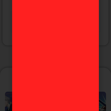
Yuji Itadori Jujutsu Kaisen "5
aniversario Final" Ichiban Kuji A
Puede que te guste