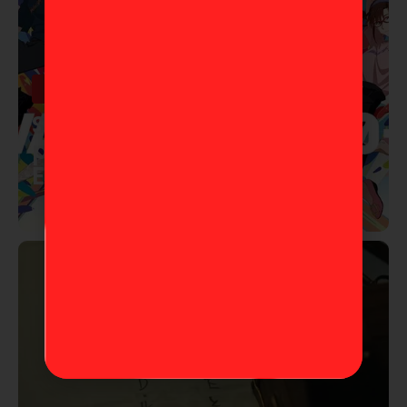
Anime
Studio Khara lanza corto
por los 30 años de
Evangelion
10 de marzo de 2026