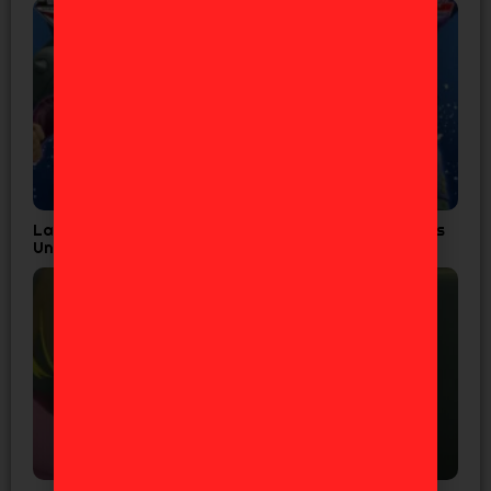
Las 7 Figuras de JoJo’s que Todo Fan de Diamond is
Unbreakable Necesita