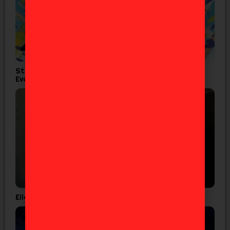
Studio Khara lanza corto por los 30 años de
Evangelion
Eiichiro Oda confirma que el ‘One Piece’ es real