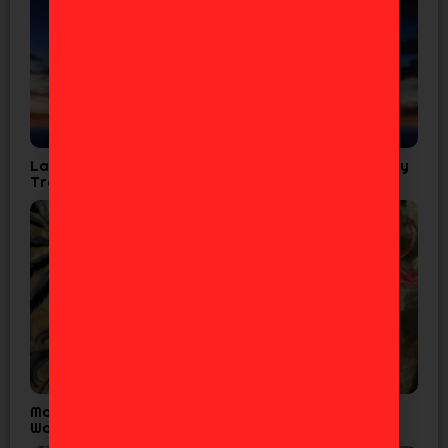
La Cuarta Temporada de Tensura confirma Fecha y
Tráiler
Madoka Magica Confirma Fecha Final para
Walpurgisnacht Rising