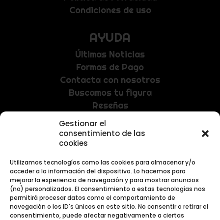
Condiciones de uso
AYUDA
Últimas Noticias
Formas de Pago
Contacta con nosotros
Buscamos tu figura
Reseñas
Gestionar el
NEWSLETTER
consentimiento de las
cookies
Recibe las últimas noticias y promociones
exclusivas.
Utilizamos tecnologías como las cookies para almacenar y/o
acceder a la información del dispositivo. Lo hacemos para
mejorar la experiencia de navegación y para mostrar anuncios
(no) personalizados. El consentimiento a estas tecnologías nos
permitirá procesar datos como el comportamiento de
navegación o los ID's únicos en este sitio. No consentir o retirar el
consentimiento, puede afectar negativamente a ciertas