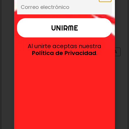
Aza Chobe Hell’s Paradise «DXF»
CraneGame
42,99
€
25,99
€
Añadir al carrito
Al unirte aceptas nuestra
OFERTA
Política de Privacidad
.