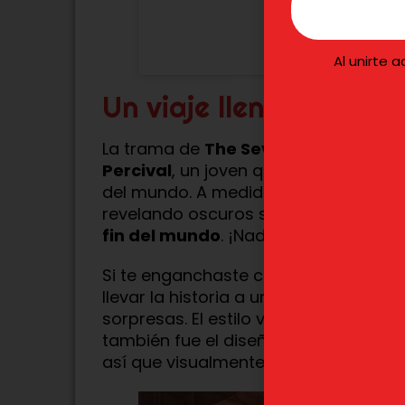
Al unirte 
Un viaje lleno de desc
La trama de
The Seven Deadly Sins:
Percival
, un joven que aún no compr
del mundo. A medida que nuevos amig
revelando oscuros secretos sobre su
fin del mundo
. ¡Nada menos!
Si te enganchaste con la primera t
llevar la historia a un nuevo nivel, 
sorpresas. El estilo visual sigue est
también fue el diseñador de personaj
así que visualmente será una maravil