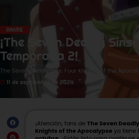
ANIME
¡The Seven Deadly Sins:
Temporada 2!
The Seven Deadly Sins: Four Knights of the Apocaly
11 de septiembre de 2024
¡Atención, fans de
The Seven Deadly
Knights of the Apocalypse
ya tiene
octubre
. ¿Estás listo para continuar 