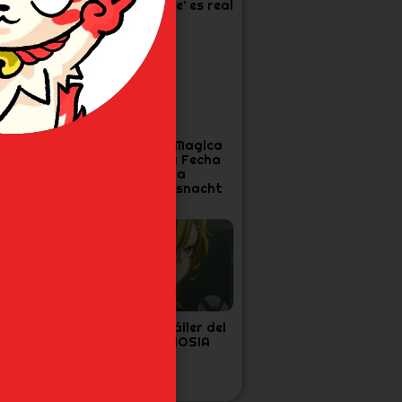
os 30 años de
‘One Piece’ es real
vangelion
a Cuarta
Madoka Magica
emporada de
Confirma Fecha
ensura confirma
Final para
echa y Tráiler
Walpurgisnacht
Rising
as 7 Figuras de
Nuevo tráiler del
oJo’s que Todo
anime GNOSIA
an de Diamond
s Unbreakable
ecesita