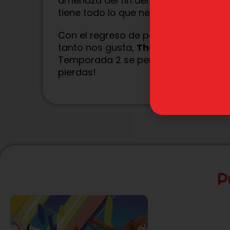
amenaza del fin del mundo. Si eres fa
tiene todo lo que necesitas para man
Con el regreso de personajes icónicos
tanto nos gusta,
The Seven Deadly S
Temporada 2 se perfila como uno de l
pierdas!
P