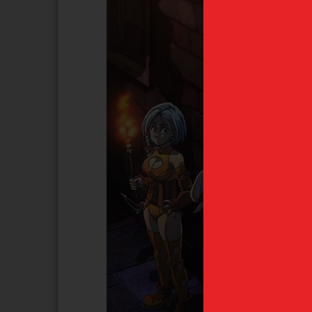
Próximamen
Sesshomaru Inuyasha
Satoru 
Sega Luminasta
Kaisen "
Final" Ich
45,99
€