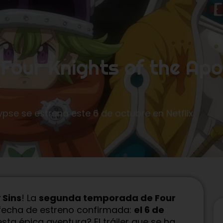
 Four Knights of the Ap
pse se estrena este 6 de octubre en Netflix.
 Sins
! La
segunda temporada de Four
 fecha de estreno confirmada:
el 6 de
esta épica aventura? El tráiler que se ha