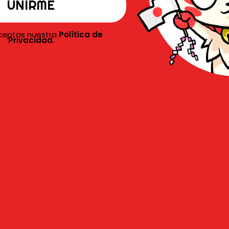
l
E
aceptas nuestra
Política de
Privacidad
.
ubrimientos y peligros
 Four Knights of the Apocalypse
sigue a
L
T
ende el impacto que tendrá en el destino
T
os se unen a su viaje, también se irán
F
 destino y cómo está vinculado al posible
emporada, esta segunda entrega promete
con más acción, emoción y, por supuesto,
ando a cargo de
Youichi Takada
, quien
L
es en Fullmetal Alchemist: Brotherhood,
J
la.
F
i
N