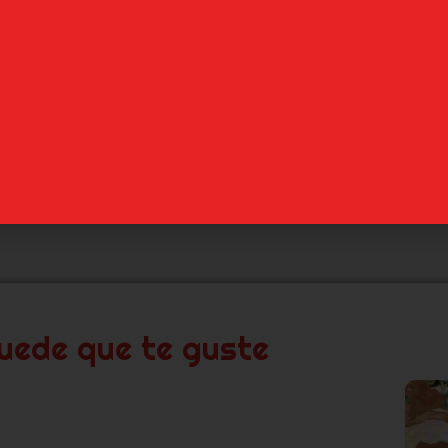
n de la franquicia, esta nueva entrega
tenerte pegado a la pantalla.
, nuevos retos y ese estilo visual que
ins: Four Knights of the Apocalypse
os grandes estrenos del otoño. ¡No te lo
uede que te guste