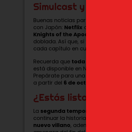
Simulcast y exclusivid
Buenas noticias para los fans que pre
con Japón:
Netflix
confirmó que tra
Knights of the Apocalypse
en
simul
doblada. Así que, si ya tienes tu cue
cada capítulo en cuanto salga en Ja
Recuerda que
toda la franquicia de
está disponible en Netflix, ¡así que 
Prepárate para una nueva dosis de m
a partir del
6 de octubre
.
¿Estás listo para lo q
La
segunda temporada de Four Knig
continuar la historia de manera épic
nuevo villano
, además de sorpresas 