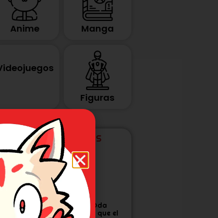
Anime
Manga
Videojuegos
Figuras
ÚLTIMAS NOTICIAS
tudio Khara
Eiichiro Oda
anza corto por
confirma que el