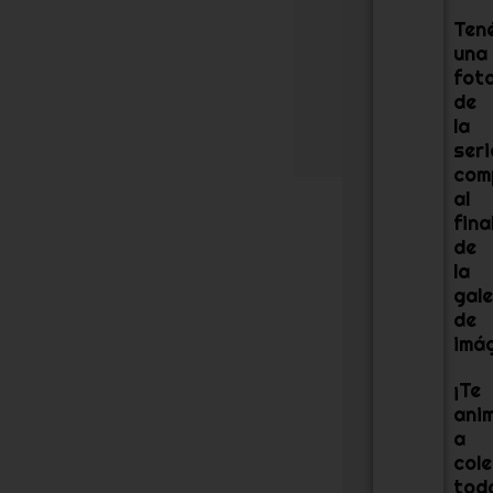
c
Ten
u
una
e
fot
n
t
de
a
la
.
seri
com
al
fina
de
la
gale
de
imá
¡Te
ani
a
cole
tod