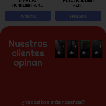
MY HERO
HERO ACADEMIA
ACADEMIA «LA...
«LA...
Avísame
Avísame
Nuestros
clientes
opinan
¿Necesitas más reseñas?