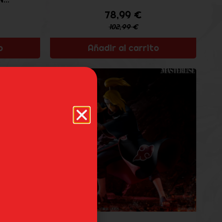
78,99
€
102,99
€
o
Añadir al carrito