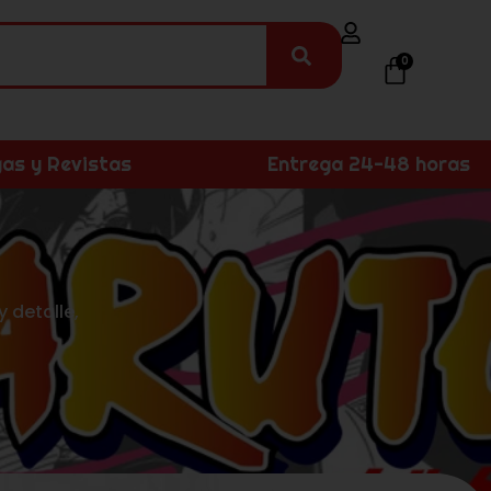
0
as y Revistas
Entrega 24-48 horas
 detalle,