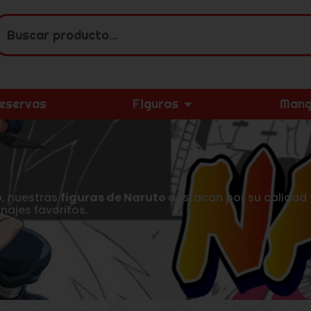
eservas
Figuras
Mang
o
, nuestras
figuras de Naruto
destacan por su calidad y
najes favoritos.