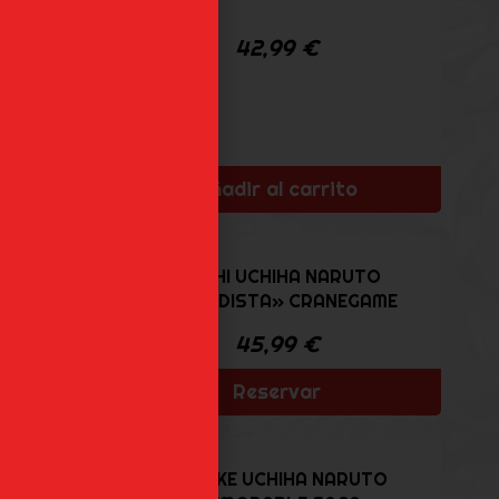
42,99
€
o
Añadir al carrito
«LA
ITACHI UCHIHA NARUTO
...
«GRANDISTA» CRANEGAME
45,99
€
o
Reservar
SASUKE UCHIHA NARUTO
ENSEI