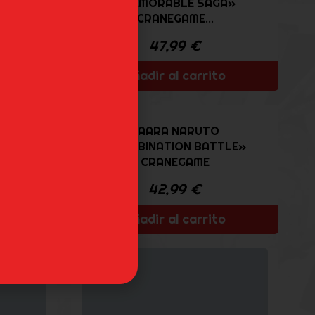
«MEMORABLE SAGA»
...
CRANEGAME...
47,99
€
o
Añadir al carrito
GAARA NARUTO
ARUTO
«COMBINATION BATTLE»
AME 2
CRANEGAME
42,99
€
o
Añadir al carrito