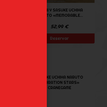
DISTA»
ITACHI Y SASUKE UCHIHA
NARUTO «MEMORABLE...
52,99
€
Reservar
SASUKE UCHIHA NARUTO
TO «72
«VIBRATION STARS»
ME
CRANEGAME