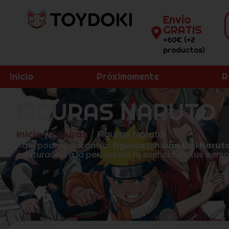
Envío
GRATIS
+60€ (+2
productos)
Inicio
Próximamente
R
FIGURAS NARUTO
Inicio
/
Figuras
/ Figuras Naruto
Aquí podrás encontrar
figuras Ichiban Kuji Narut
capturando a la perfección la esencia de tus perso