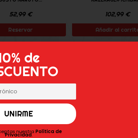
52,99
€
102,99
€
Reservar
Añadir al carrit
Oferta
10% de
SCUENTO
aceptas nuestra
Política de
Privacidad
.