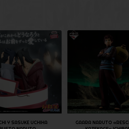
CHI Y SASUKE UCHIHA
GAARA NARUTO «RESC
BUSTO NARUTO...
KAZEKAGE» ICHIBAN