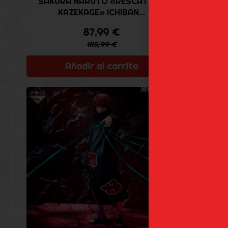
SAKURA NARUTO «RESCATE AL
NARU
KAZEKAGE» ICHIBAN...
«RES
87,99
€
105,99
€
Añadir al carrito