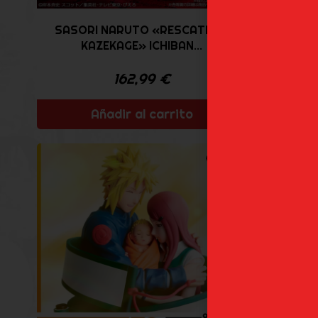
NARU
SASORI NARUTO «RESCATE AL
«G
KAZEKAGE» ICHIBAN...
162,99
€
Añadir al carrito