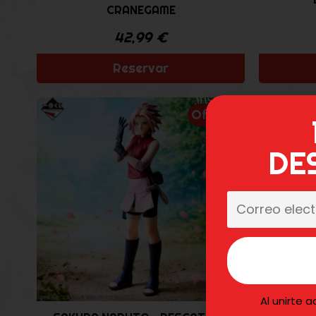
CRANEGAME
42,99
€
Reservar
Oferta
DE
Al unirte 