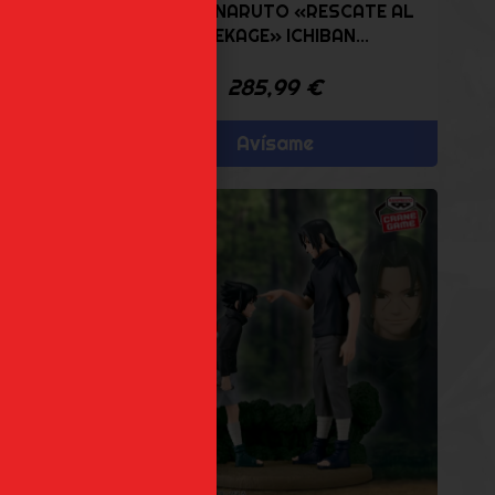
TO «LA
DEIDARA NARUTO «RESCATE AL
KAZEKAGE» ICHIBAN...
285,99
€
o
Avísame