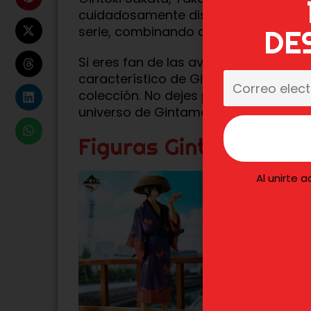
cuidadosamente diseñada para captura
serie, combinando detalles fieles al 
DE
Si eres fan de las aventuras absurda
característico de Gintama, estas fig
colección. No dejes pasar la oportuni
universo de Gintama.
Figuras Gintama
Al unirte 