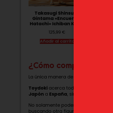
Takasugi Shinsuke
Toshi
Gintama «Encuentro
Gintam
Hatachi» Ichiban Kuji C
Hatachi»
L
125,99
€
1
Añadir al carrito
Añadi
¿Cómo comprarlas en
La única manera de conseguir estás 
Toydoki
acerca todos los productos
Japón
a
España
, sin trámites de ad
No solamente podemos conseguir las 
buscando otra figura o producto qu