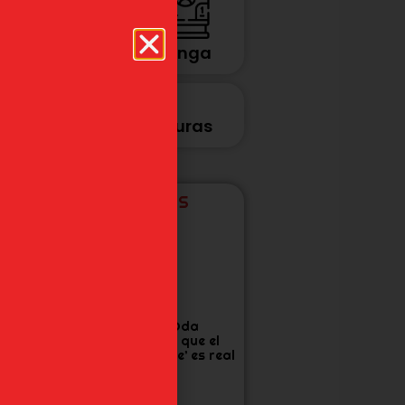
Anime
Manga
Videojuegos
Figuras
ÚLTIMAS NOTICIAS
tudio Khara
Eiichiro Oda
anza corto por
confirma que el
os 30 años de
‘One Piece’ es real
vangelion