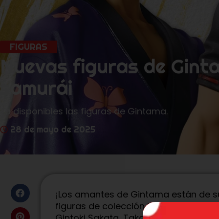
FIGURAS
Nuevas figuras de Gint
samurái
Ya disponibles las figuras de Gintama.
28 de mayo de 2025
¡Los amantes de Gintama están de su
figuras de colección inspiradas en l
Gintoki Sakata, Takasugi Shinsuke y T