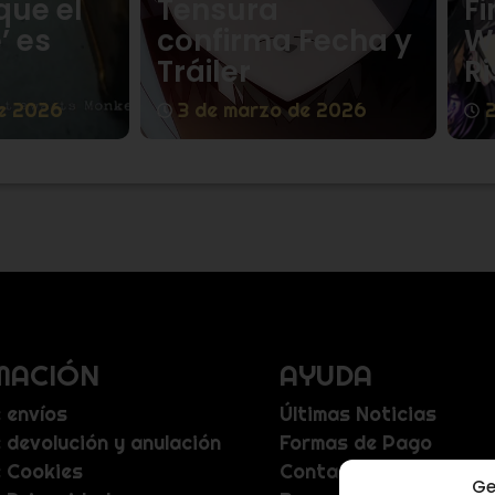
que el
Tensura
Fi
’ es
confirma Fecha y
W
Tráiler
Ri
e 2026
3 de marzo de 2026
MACIÓN
AYUDA
e envíos
Últimas Noticias
e devolución y anulación
Formas de Pago
e Cookies
Contacta con nosotro
Ge