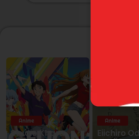
P
Anime
Anime
Studio Khara
Eiichiro O