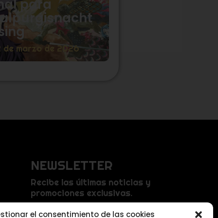
nal para
alpurgisnacht
sing
2 de marzo de 2026
NEWSLETTER
Recibe las últimas noticias y
promociones exclusivas.
s
stionar el consentimiento de las cookies