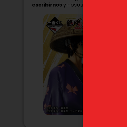
escribirnos
y nosotros la encontram
Próximamen
Sesshomaru Inuyasha
Satoru 
Sega Luminasta
Kaisen "
Final" Ich
45,99
€