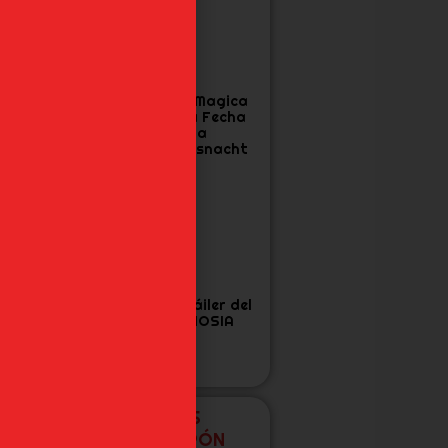
a Cuarta
Madoka Magica
emporada de
Confirma Fecha
ensura confirma
Final para
echa y Tráiler
Walpurgisnacht
Rising
as 7 Figuras de
Nuevo tráiler del
oJo’s que Todo
anime GNOSIA
an de Diamond
s Unbreakable
ecesita
NUEVAS FIGURAS
EXCLUSIVAS DE JAPÓN