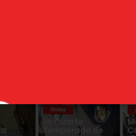
uede que te guste
Anime
La Cuarta
M
da
Temporada de
C