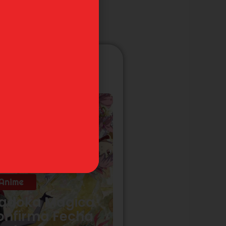
Anime
adoka Magica
onfirma Fecha