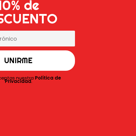
10% de
r el espíritu único de esta irreverente
anime con poses llenas de personalidad.
SCUENTO
s, los combates épicos y el humor
uras son imprescindibles para tu
dad de llevarte a casa una parte del
aceptas nuestra
Política de
Privacidad
.
S
l
l
E