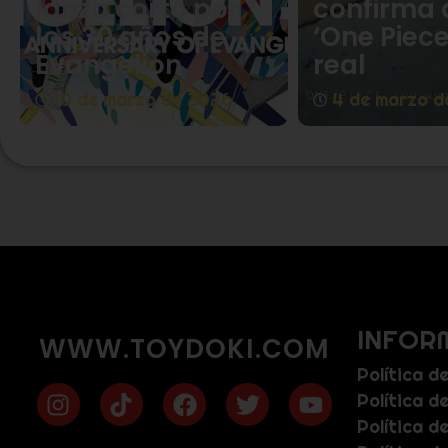
lanza corto por
confirma 
los 30 años de
‘One Piece
Evangelion
real
10 de marzo de 2026
4 de marzo d
INFOR
WWW.TOYDOKI.COM
Política d
Política d
Política d