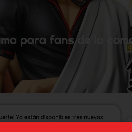
ama para fans de la com
erte! Ya están disponibles tres nuevas
os personajes más icónicos del anime:
oshiro Hijikata. Cada figura está