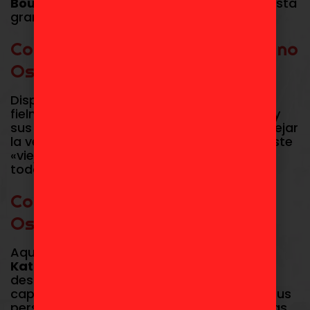
Boukensha)
que capturan la esencia de esta
gran aventura.
Comprar Figuras de Katainaka no
Ossan en Toydoki
Disponemos de piezas que representan
fielmente el carisma de
Beryl Gardenant
y
sus alumnos. Cada figura destaca por reflejar
la veteranía y la técnica de combate de este
«viejo» espadachín que ha sorprendido a
todos en el gremio de aventureros.
Comprar Ichiban Katainaka no
Ossan en Toydoki
Aquí podrás encontrar figuras
Ichiban
Katainaka no Ossan
. Nuestras figuras
destacan por su calidad y detalle,
capturando a la perfección la esencia de tus
personajes favoritos. Consigue estas piezas