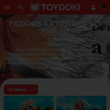
0
FIGURAS KATAINAKA NO
OSSAN
Inicio
/
Figuras
/ Figuras Katainaka no
Ossan
Aquí podrás encontrar
figuras Ichiban
Katainaka no Ossan
, nuestras
figuras de
Katainaka no Ossan
destacan por su calidad y
detalle, capturando a la perfección la esencia de
tus personajes favoritos.