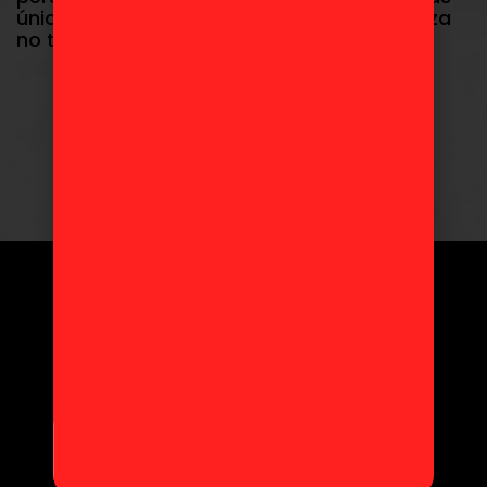
únicas y demuestra que la verdadera fuerza
no tiene edad.
WWW.TOYDOKI.COM