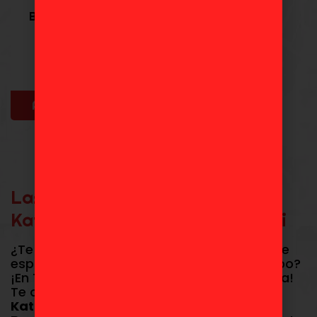
BERYL GARDENANT
KATAINAKA NO
OSSAN SEGA
42,99
€
Añadir al carrito
Las Mejores Figuras de
Katainaka no Ossan en Toydoki
¿Te ha cautivado la historia del maestro de
espada más humilde y poderoso del campo?
¡En Toydoki celebramos la maestría clásica!
Te ofrecemos una selección de figuras de
Katainaka no Ossan (Shinmai Ossan