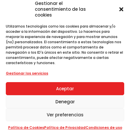
Gestionar el
Recibe las últimas noticias y promociones
consentimiento de las
exclusivas.
cookies
Utilizamos tecnologías como las cookies para almacenar y/o
acceder a la información del dispositivo. Lo hacemos para
mejorar la experiencia de navegación y para mostrar anuncios
(no) personalizados. El consentimiento a estas tecnologías nos
permitirá procesar datos como el comportamiento de
navegación o los ID's únicos en este sitio. No consentir o retirar el
consentimiento, puede afectar negativamente a ciertas
características y funciones.
Al unirte aceptas nuestra
Política de Privacidad
.
Gestionar los servicios
Aceptar
Denegar
ToyDoki 2026© - Todos los derechos
reservados.
Ver preferencias
Política de Cookies
Política de Privacidad
Condiciones de uso