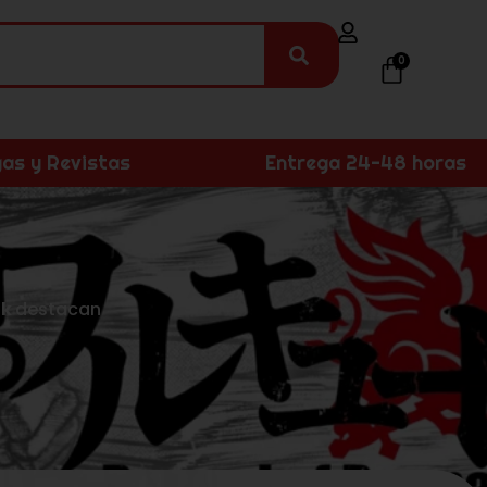
0
as y Revistas
Entrega 24-48 horas
ok
destacan