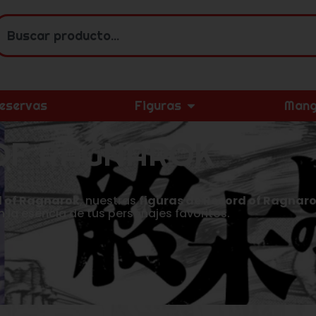
eservas
Figuras
Mang
OF RAGNAROK
d of Ragnarok
, nuestras
figuras de Record of Ragnar
n la esencia de tus personajes favoritos.