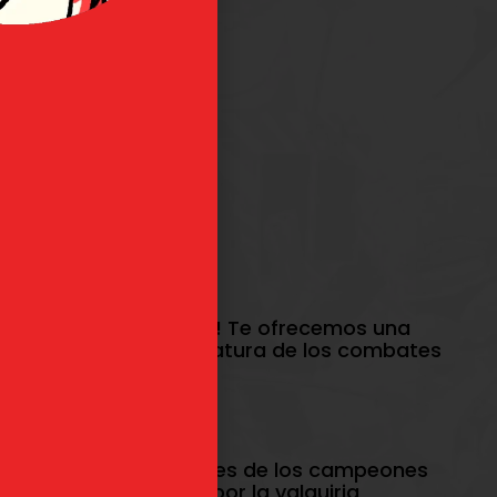
torneo ya ha comenzado! Te ofrecemos una
 epicidad y la musculatura de los combates
taciones más imponentes de los campeones
idón
o
Thor
, guiados por la valquiria