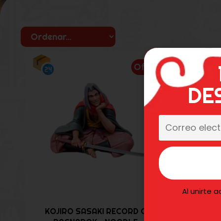
Oferta
DE
Al unirte 
PO
KOJIRO SASAKI RECORD OF
R