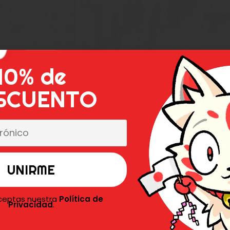
Oferta
10% de
SCUENTO
aceptas nuestra
Política de
Privacidad
.
SEIDON RECORD OF
AGNAROK «NOODLE