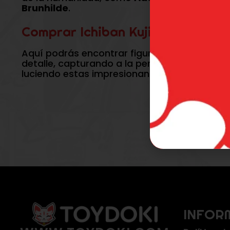
Brunhilde
.
Comprar Ichiban Kuji Record of 
Aquí podrás encontrar figuras
Ichiban Kuji
detalle, capturando a la perfección la ese
luciendo estas impresionantes figuras en tu 
INFOR