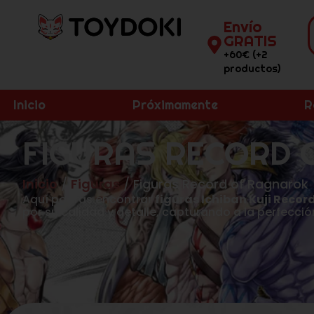
Envío
GRATIS
+60€ (+2
productos)
Inicio
Próximamente
R
FIGURAS RECORD 
Inicio
/
Figuras
/ Figuras Record of Ragnarok
Aquí podrás encontrar
figuras Ichiban Kuji Recor
por su calidad y detalle, capturando a la perfecció