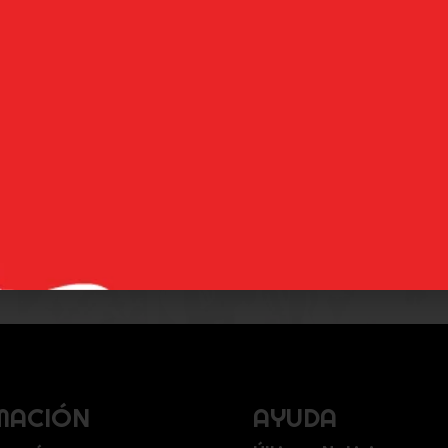
Ragnarok en Toydoki
 Record of Ragnarok
, nuestras figuras de Record 
ncia de tus personajes favoritos. Demuestra que 
colección.
MACIÓN
AYUDA