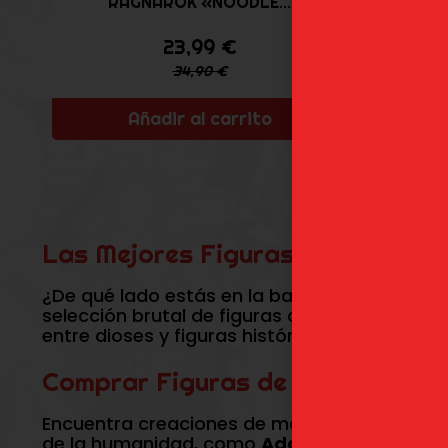
RAGNAROK «NOODLE...
23,99
€
34,90
€
Añadir al carrito
Las Mejores Figuras de Record 
¿De qué lado estás en la batalla final por 
selección brutal de figuras de
Record of Ra
entre dioses y figuras históricas.
Comprar Figuras de Record of R
Encuentra creaciones de marcas líderes c
de la humanidad, como
Adán
o
Kojiro Sasak