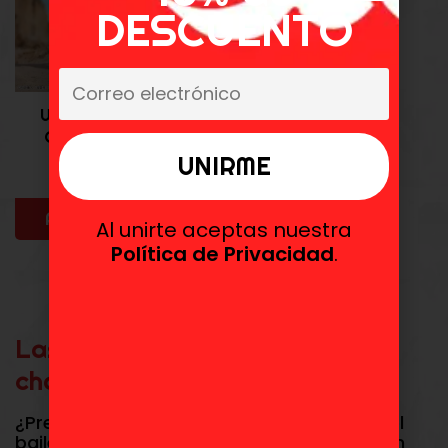
DESCUENTO
ULTRAHÉROE SHIN-
CHAN CRANEGAME
45,99
€
Añadir al carrito
Al unirte aceptas nuestra
Política de Privacidad
.
Las Mejores Figuras de Shin-
chan en Toydoki
¿Preparado para un poco de travesura y el
baile de la trompa? ¡En Toydoki la diversión