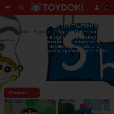
0
FIGURAS SHIN-CHAN
Inicio
/
Figuras
/ Figuras Shin-chan
Aquí podrás encontrar
figuras Ichiban Kuji Shin-
chan
, nuestras
figuras de Shin-chan
destacan
por su calidad y detalle, capturando a la
perfección la esencia de tus personajes favoritos.