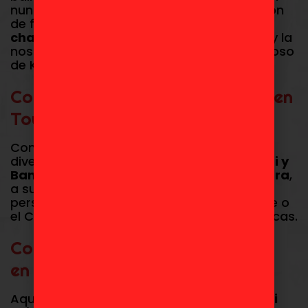
nunca termina! Te ofrecemos una selección
de figuras de
Shin-chan (Crayon Shin-
chan)
que capturan el humor, el descaro y la
nostalgia del niño de cinco años más famoso
de Kasukabe.
Comprar Figuras de Shin-chan en
Toydoki
Contamos con figuras encantadoras y
divertidas de marcas líderes como
Bandai y
Banpresto
. Encuentra a
Shinnosuke Nohara
,
a su adorable perrito
Nevado (Shiro)
, o a
personajes inolvidables como el Ultrahéroe o
el Cerdito Valiente en sus poses más icónicas.
Comprar Ichiban Kuji Shin-chan
en Toydoki
Aquí podrás encontrar figuras
Ichiban Kuji