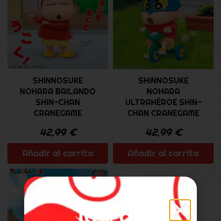
SHINNOSUKE
SHINNOSUKE
NOHARA BAILANDO
NOHARA
SHIN-CHAN
ULTRAHÉROE SHIN-
CRANEGAME
CHAN CRANEGAME
42,99
€
42,99
€
Añadir al carrito
Añadir al carrito
10% de