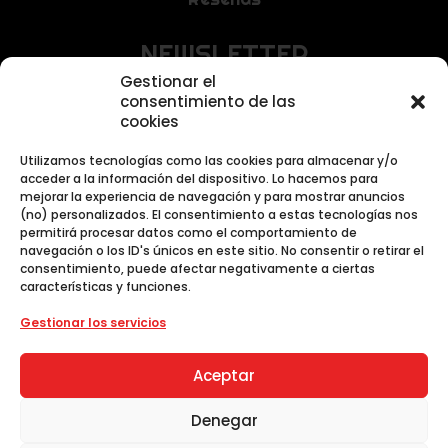
NEWSLETTER
Gestionar el
Recibe las últimas noticias y promociones
consentimiento de las
exclusivas.
cookies
Utilizamos tecnologías como las cookies para almacenar y/o
acceder a la información del dispositivo. Lo hacemos para
mejorar la experiencia de navegación y para mostrar anuncios
(no) personalizados. El consentimiento a estas tecnologías nos
permitirá procesar datos como el comportamiento de
navegación o los ID's únicos en este sitio. No consentir o retirar el
consentimiento, puede afectar negativamente a ciertas
características y funciones.
Al unirte aceptas nuestra
Política de Privacidad
.
Gestionar los servicios
Aceptar
Denegar
ToyDoki 2026© - Todos los derechos
reservados.