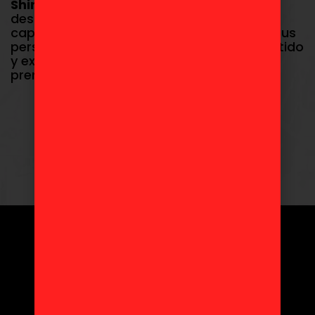
Shin-chan
, nuestras figuras de Shin-chan
destacan por su calidad y detalle,
capturando a la perfección la esencia de tus
personajes favoritos. Dales un toque divertido
y exclusivo a tus estanterías con estos
premios de edición limitada.
WWW.TOYDOKI.COM