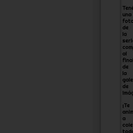
Ten
una
fot
de
la
seri
com
al
fina
de
la
gale
de
imá
¡Te
ani
a
col
tod