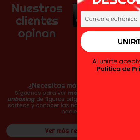
Nuestros
clientes
opinan
Al unirte acep
Política de P
¿Necesitas más reseñas?
Síguenos para ver
más fotos, vídeos y
unboxing
de figuras originales, participar en
sorteos y conocer las novedades antes que
nadie.
Ver más reseñas