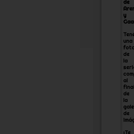
de
c
Are
u
y
e
n
Gaa
t
a
Ten
.
una
fot
de
la
seri
com
al
fina
de
la
gale
de
imá
¡Te