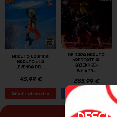
DEIDARA NARUTO
NARUTO UZUMAKI
«RESCATE AL
NARUTO «LA
KAZEKAGE»
LEYENDA DEL...
ICHIBAN...
45,99
€
285,99
€
Añadir al carrito
Avísame
10% 
DESCU