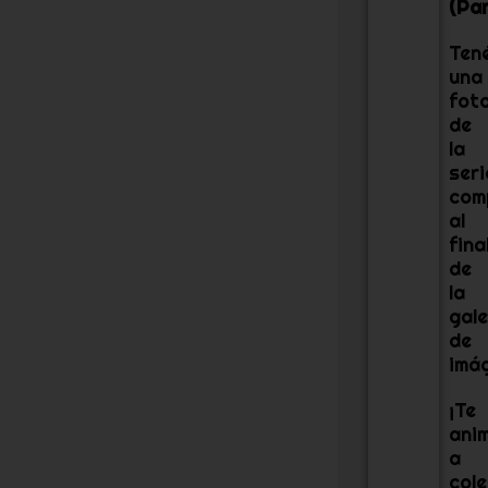
(Pan
Ten
una
fot
de
la
seri
com
al
fina
de
la
gale
de
imá
¡Te
ani
a
cole