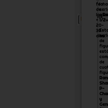
fecha
la
de
seri
lanza
«
Ra
10
Stock
+
1/2
«
cm
JP
20-
Est
30
seri
días.
de
figu
est
com
de
cua
figu
Ran
Sha
P-
Cha
y
Gen