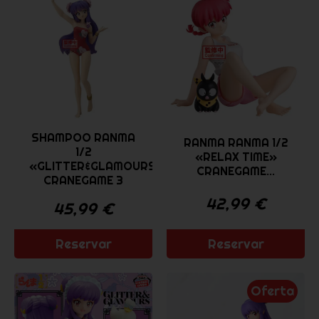
SHAMPOO RANMA
RANMA RANMA 1/2
1/2
«RELAX TIME»
«GLITTER&GLAMOURS»
CRANEGAME...
CRANEGAME 3
42,99
€
45,99
€
Reservar
Reservar
Oferta