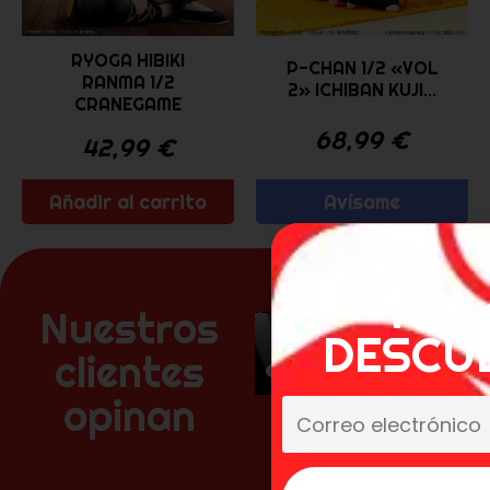
RYOGA HIBIKI
P-CHAN 1/2 «VOL
RANMA 1/2
2» ICHIBAN KUJI...
CRANEGAME
68,99
€
42,99
€
Avísame
Añadir al carrito
10% 
Nuestros
DESCU
clientes
opinan