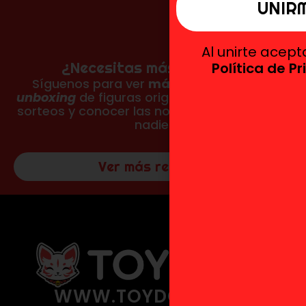
Al unirte acep
¿Necesitas más reseñas?
Política de P
Síguenos para ver
más fotos, vídeos y
unboxing
de figuras originales, participar en
sorteos y conocer las novedades antes que
nadie.
Ver más reseñas
WWW.TOYDOKI.COM