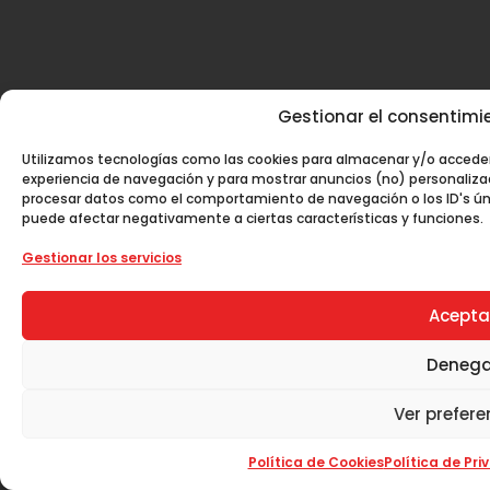
Gestionar el consentimie
Utilizamos tecnologías como las cookies para almacenar y/o acceder 
experiencia de navegación y para mostrar anuncios (no) personaliza
procesar datos como el comportamiento de navegación o los ID's único
puede afectar negativamente a ciertas características y funciones.
Gestionar los servicios
Acepta
Denega
Ver prefere
Política de Cookies
Política de Pr