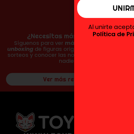
Al unirte acep
Política de P
¿Necesitas más reseñas?
Síguenos para ver
más fotos, vídeos y
unboxing
de figuras originales, participar en
sorteos y conocer las novedades antes que
nadie.
Ver más reseñas