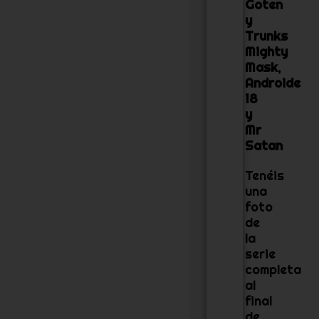
Goten
y
Trunks
Mighty
Mask,
Androide
18
y
Mr
Satan
Tenéis
una
foto
de
la
serie
completa
al
final
de