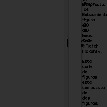
fecha
Banpresto.
de
Esta
lanzamient
figura
+
es
20-
de
30
la
días.
13
Stock
serie
cm
JP
«Match
Makers».
Esta
serie
de
figuras
está
compuesta
de
dos
figuras: