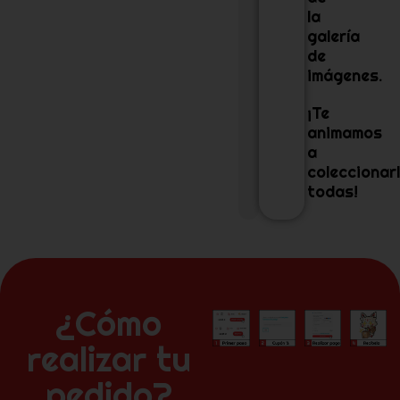
la
galería
de
imágenes.
¡Te
animamos
a
coleccionar
todas!
¿Cómo
realizar tu
pedido?