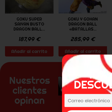
GOKU SUPER
GOKU Y GOHAN
SAIYAN BUSTO
DRAGON BALL
DRAGON BALL...
«BATALLAS...
187,99
€
285,99
€
Añadir al carrito
Añadir al carrito
10% 
Nuestros
DESCU
clientes
opinan