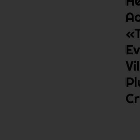
H
A
«
Ev
Vi
Pl
C