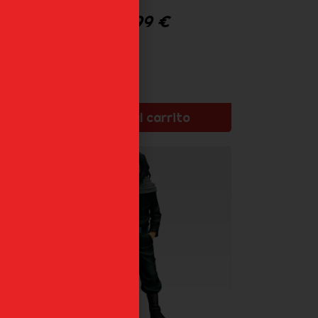
42,99
€
Añadir al carrito
RO