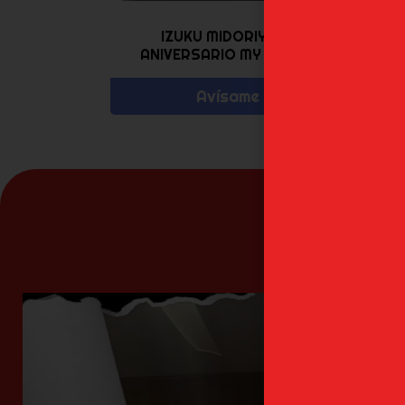
IZUKU MIDORIYA 10
I
ANIVERSARIO MY HERO...
Avísame
N