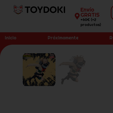
Envío
GRATIS
+60€ (+2
productos)
Inicio
Próximamente
R