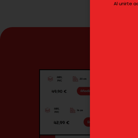
Al unirte 
¿C