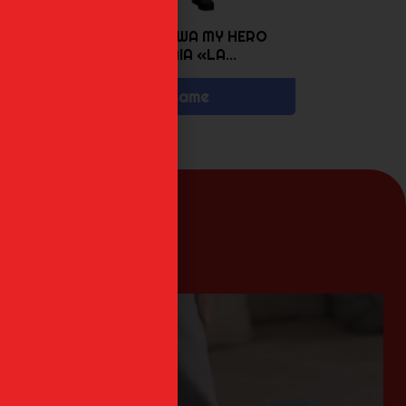
SHOTA AIZAWA MY HERO
ACADEMIA «LA...
Avísame
an