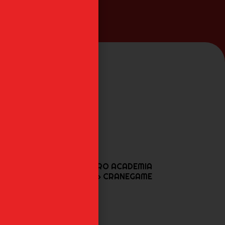
ERO
MIRKO MY HERO ACADEMIA
...
«MAXIMATIC» CRANEGAME