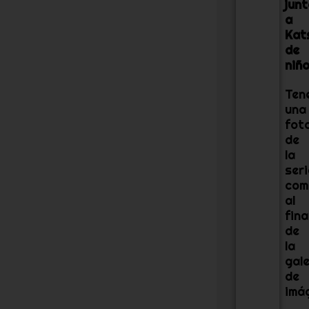
jun
a
Kat
de
niño
Ten
una
fot
de
la
seri
com
al
fina
de
la
gale
de
imá