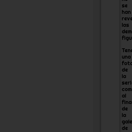
se
han
rev
las
dem
figu
Ten
una
fot
de
la
seri
com
al
fina
de
la
gale
de