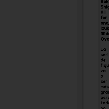
Bak
Shi
All
for
one
Izu
Mid
Ove
La
seri
de
fig
va
a
ser
más
gra
per
tod
no