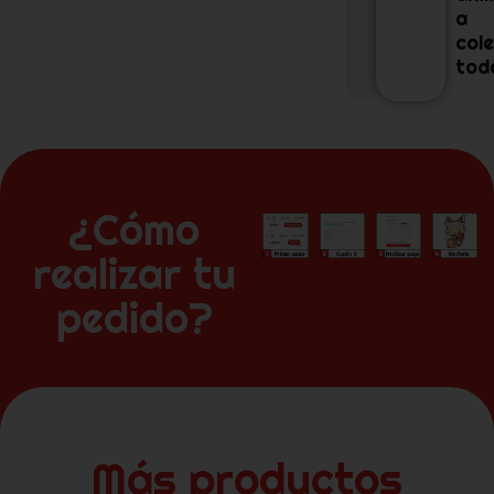
a
col
tod
¿Cómo
realizar tu
pedido?
Más productos