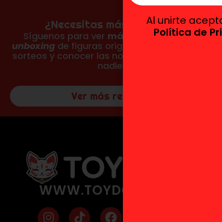
Al unirte acep
¿Necesitas más reseñas?
Política de P
Síguenos para ver
más fotos, vídeos y
unboxing
de figuras originales, participar en
sorteos y conocer las novedades antes que
nadie.
Ver más reseñas
WWW.TOYDOKI.COM