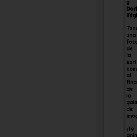
y
Dar
Mig
Ten
una
fot
de
la
seri
com
al
fina
de
la
gale
de
imá
¡Te
ani