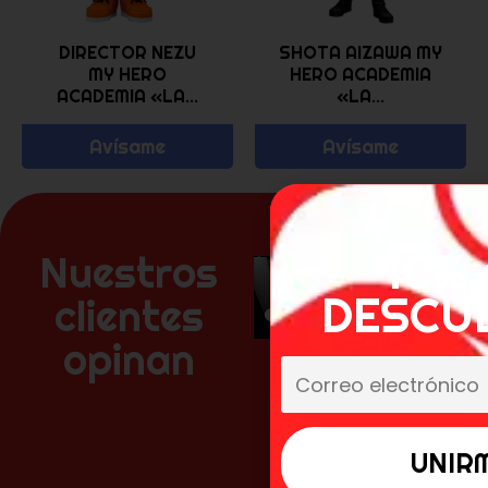
DIRECTOR NEZU
SHOTA AIZAWA MY
MY HERO
HERO ACADEMIA
ACADEMIA «LA...
«LA...
Avísame
Avísame
10% 
Nuestros
DESCU
clientes
opinan