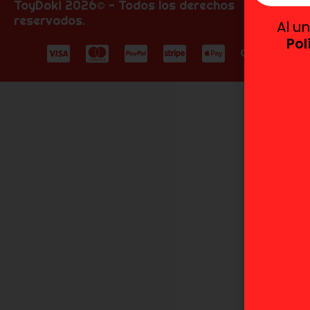
ToyDoki 2026© - Todos los derechos
reservados.
Al u
Pol