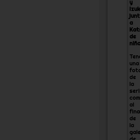
y
Izu
jun
a
Kat
de
niño
Ten
una
fot
de
la
ser
com
al
fina
de
la
gale
de