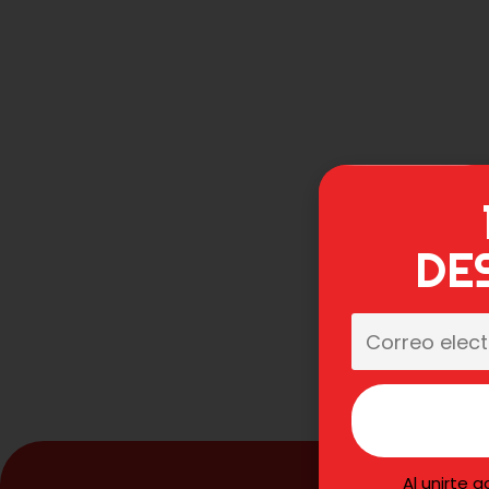
DE
Al unirte 