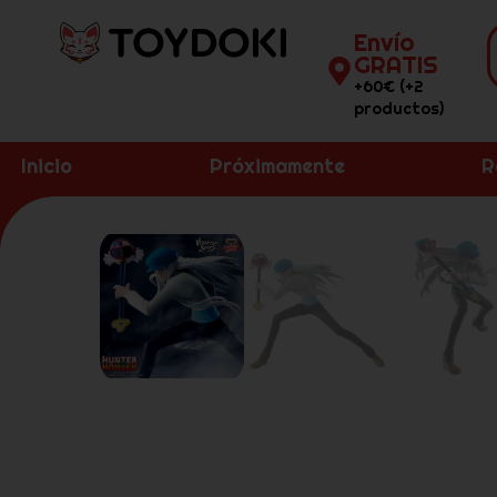
Envío
GRATIS
+60€ (+2
productos)
Inicio
Próximamente
R