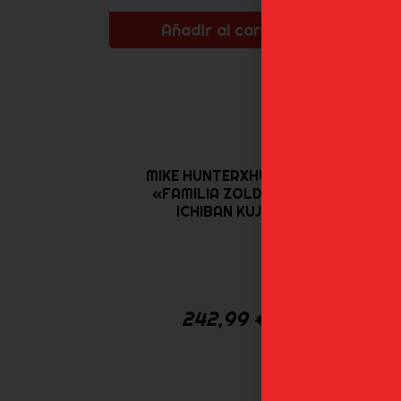
Añadir al carrito
MIKE HUNTERXHUNTER
«FAMILIA ZOLDYCK»
ICHIBAN KUJI...
242,99
€
AL
HU