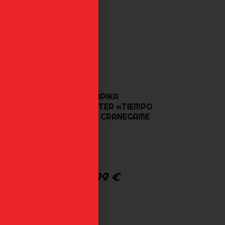
KURAPIKA
HUNTERXHUNTER «TIEMPO
ABSOLUTO» CRANEGAME
42,99
€
ER
»