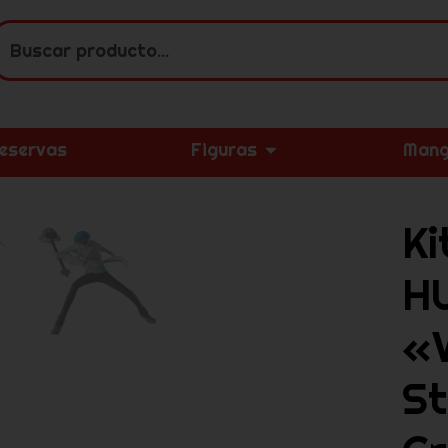
eservas
Figuras
Mang
Ki
H
«V
S