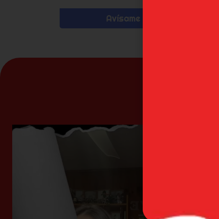
Avísame
N