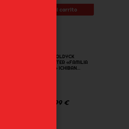
Añadir al carrito
SILVA ZOLDYCK
HUNTERXHUNTER «FAMILIA
ZOLDYCK» ICHIBAN...
65,99
€
LIA