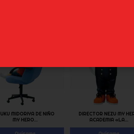
52,99
€
42,99
€
Añadir al carrito
Reservar
ZUKU MIDORIYA DE NIÑO
DIRECTOR NEZU MY HE
MY HERO...
ACADEMIA «LA...
Avísame
Avísame