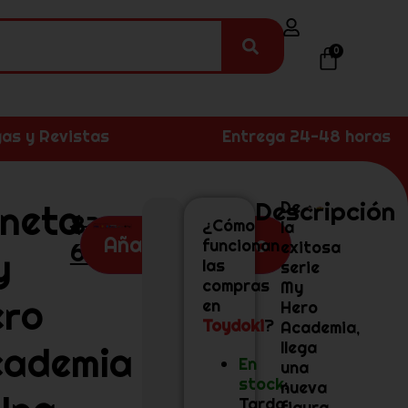
0
as y Revistas
Entrega 24-48 horas
Descripción
neta
De
82,99
€
¿Cómo
la
Añadir al carrito
funcionan
65,99
€
exitosa
y
las
serie
compras
My
ero
en
Hero
Toydoki
?
Academia,
llega
cademia
En
una
stock
:
nueva
Tarda
figura