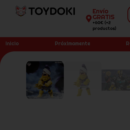
Envío
GRATIS
+60€ (+2
productos)
Inicio
Próximamente
R