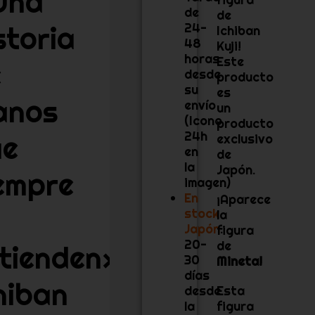
Una
de
de
storia
24-
Ichiban
48
Kuji!
horas
Este
e
desde
producto
su
es
anos
envío
un
(Icono
producto
24h
ue
exclusivo
en
de
la
Japón.
empre
imagen)
En
¡Aparece
stock
la
Japón
:
figura
20-
de
tienden»
30
Mineta
!
días
hiban
desde
Esta
la
figura