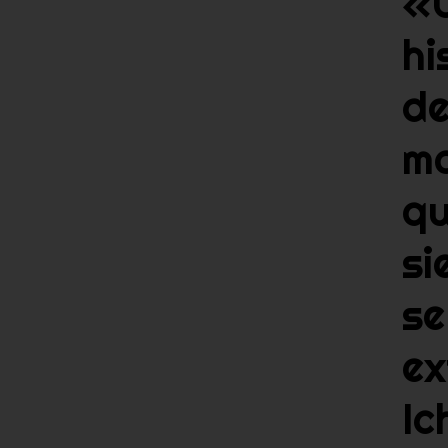
«
hi
d
m
q
si
se
ex
Ic