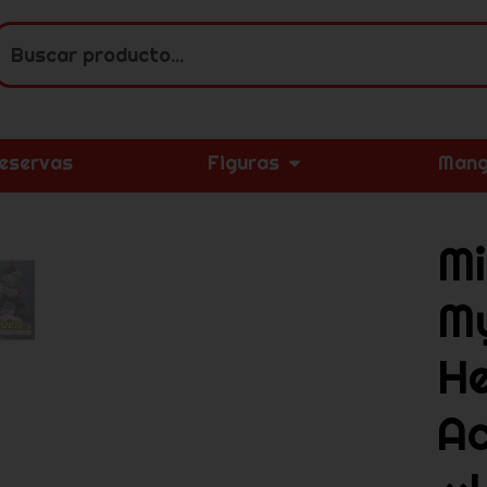
eservas
Figuras
Mang
Mi
M
H
A