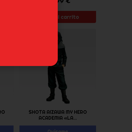
42,99
€
Añadir al carrito
RO
SHOTA AIZAWA MY HERO
ACADEMIA «LA...
Avísame