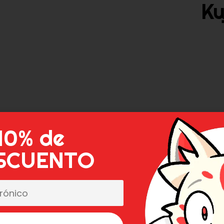
Ku
10% de
SCUENTO