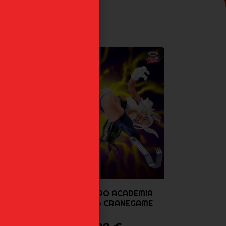
ERO
MIRKO MY HERO ACADEMIA
...
«MAXIMATIC» CRANEGAME