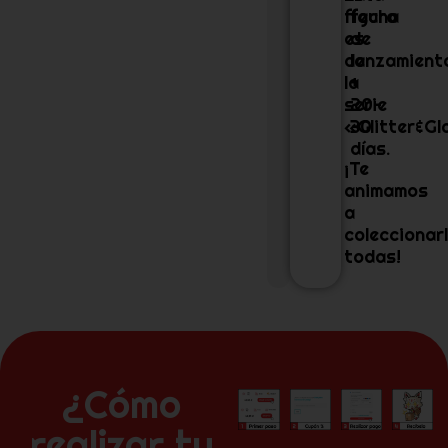
figura
fecha
es
de
de
lanzamient
la
+
serie
20-
«Glitter&Gl
30
días.
¡Te
animamos
a
coleccionar
todas!
¿Cómo
realizar tu