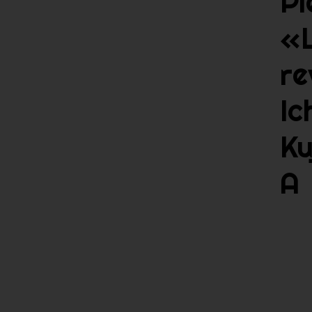
Pi
«
re
Ic
Ku
A