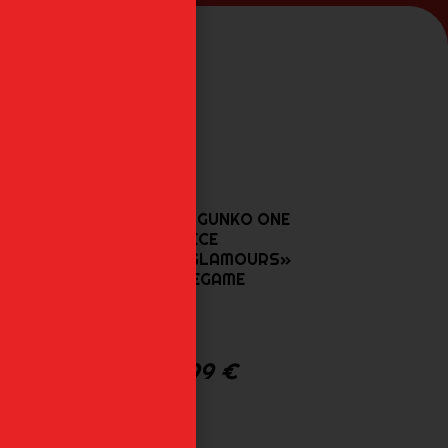
MANMAYER GUNKO ONE
PIECE
«GLITTER&GLAMOURS»
CRANEGAME
52,99
€
E