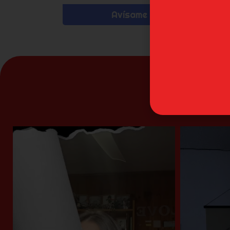
Avísame
N