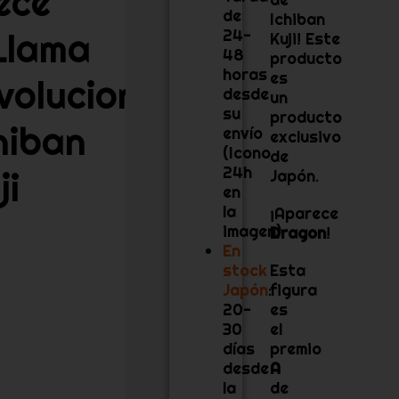
ece
de
Ichiban
Llama
24-
Kuji! Este
48
producto
horas
es
volucionaria»
desde
un
su
producto
hiban
envío
exclusivo
(Icono
de
24h
ji
Japón.
en
la
¡Aparece
imagen)
Dragon
!
En
stock
Esta
Japón
:
figura
20-
es
30
el
días
premio
desde
A
la
de