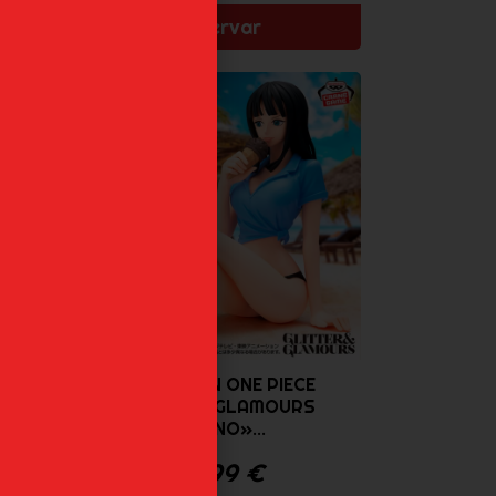
Reservar
erta
ECE
NICO ROBIN ONE PIECE
«GLITTER&GLAMOURS
VERANO»...
42,99
€