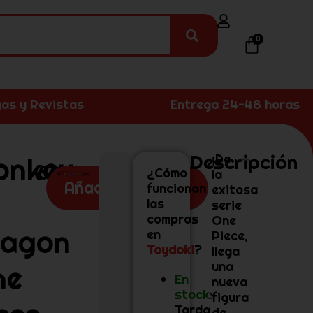
0
as y Revistas
Entrega 24-48 horas
Descripción
onkey
¡De
62,99
€
¿Cómo
la
Añadir al carrito
funcionan
exitosa
las
serie
compras
One
ragon
en
Piece,
Toydoki
?
llega
una
ne
En
nueva
stock
:
figura
Tarda
de