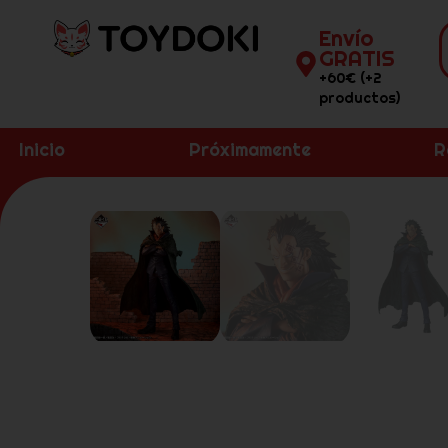
Envío
GRATIS
+60€ (+2
productos)
Inicio
Próximamente
R