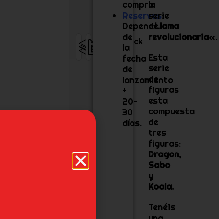
compra.
la
Reservas
serie
:
Depende
«
Llama
de
revolucionaria
«.
ABS,
26
Stock
la
PVC
cm
JP
Esta
fecha
serie
de
de
lanzamiento
figuras
+
esta
20-
compuesta
30
de
días.
tres
figuras:
Dragon,
Sabo
y
Koala.
Tenéis
una