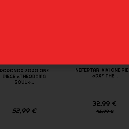
PIECE «CROSS...
SCOPPER GABAN ON
PIECE «GIANT BASH...
45,99
€
Reservar
Avísame
Of
NEFERTARI VIVI ONE PI
RORONOA ZORO ONE
«DXF THE...
PIECE «THEORAMA
SOUL»...
32,99
€
52,99
€
45,99
€