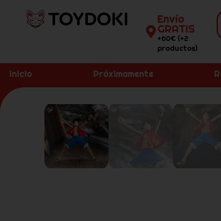
Envío
GRATIS
+60€ (+2
productos)
Inicio
Próximamente
R