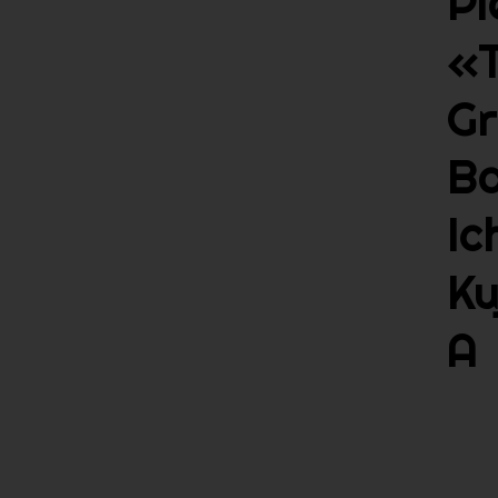
Pi
«
Gr
Ba
Ic
Ku
A