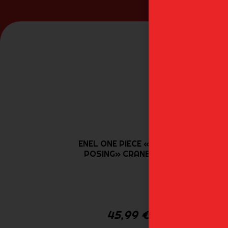
ENEL ONE PIECE «CROSS
POSING» CRANEGAME
45,99
€