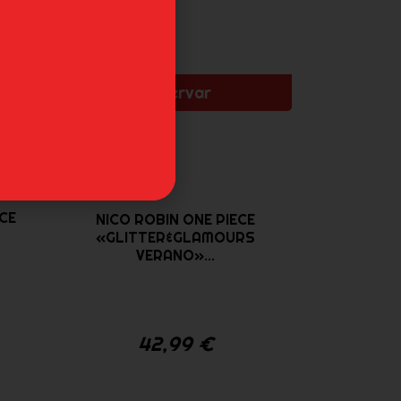
E
Reservar
erta
ECE
NICO ROBIN ONE PIECE
«GLITTER&GLAMOURS
VERANO»...
42,99
€