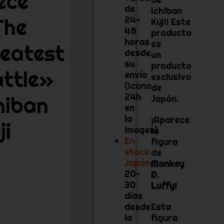
ece
de
Ichiban
The
24-
Kuji! Este
48
producto
horas
es
eatest
desde
un
su
producto
ttle»
envío
exclusivo
(Icono
de
24h
hiban
Japón.
en
la
¡Aparece
ji
imagen)
la
En
figura
stock
de
Japón
:
Monkey
20-
D.
30
Luffy
!
días
desde
Esta
la
figura