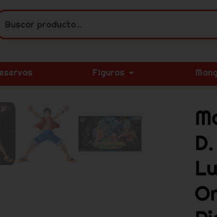
eservas
Figuras
Mang
M
D.
Lu
O