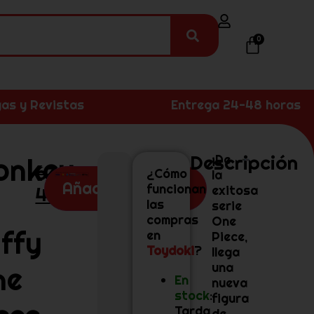
0
as y Revistas
Entrega 24-48 horas
Descripción
onkey
¡De
62,99
€
¿Cómo
la
Añadir al carrito
funcionan
45,99
€
exitosa
las
serie
compras
One
ffy
en
Piece,
Toydoki
?
llega
una
ne
En
nueva
stock
:
figura
Tarda
de