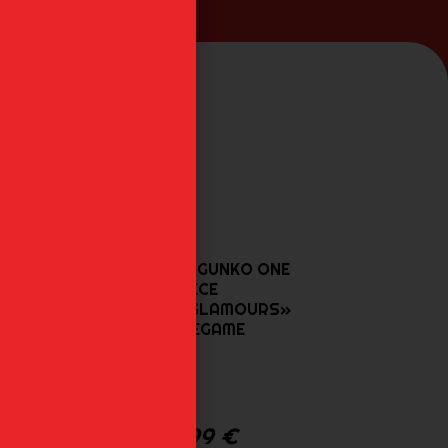
MANMAYER GUNKO ONE
PIECE
«GLITTER&GLAMOURS»
CRANEGAME
52,99
€