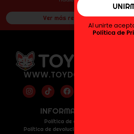
Ver más reseñas
Al unirte acep
Política de P
WWW.TOYDOKI.COM
INFORMACIÓN
Política de envíos
Política de devolución y anulación