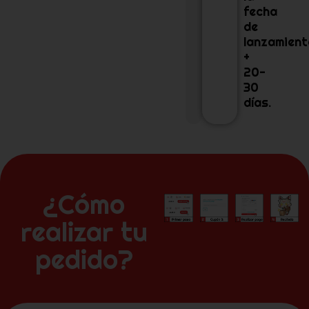
fecha
de
lanzamient
+
20-
30
días.
¿Cómo
realizar tu
pedido?