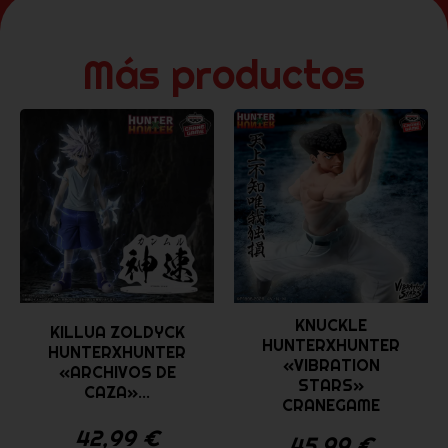
Más productos
KNUCKLE
KILLUA ZOLDYCK
HUNTERXHUNTER
HUNTERXHUNTER
«VIBRATION
«ARCHIVOS DE
STARS»
CAZA»...
CRANEGAME
42,99
€
45,99
€