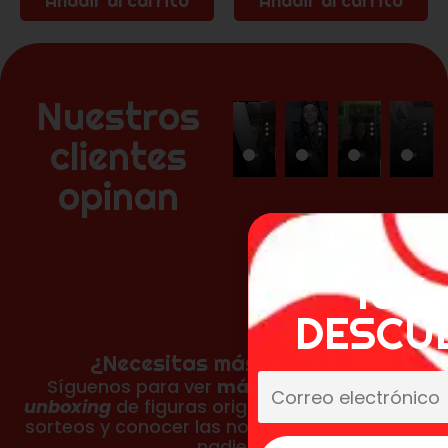
Añadir al carrito
Añadir al carrito
Nuestros
clientes
opinan
10% 
DESCU
¿Necesitas más reseñas?
Síguenos para ver
más fotos, vídeos y
unboxing
de figuras originales, participar en
sorteos y conocer las novedades antes que
nadie.