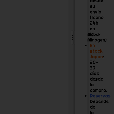
desde
su
envío
(Icono
24h
en
la
ABS,
16
Stock
imagen)
PVC
cm
JP
En
stock
Japón
:
20-
30
días
desde
la
compra.
Reservas
:
Depende
de
la