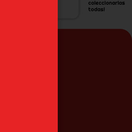
coleccionarlas
todas!
do?