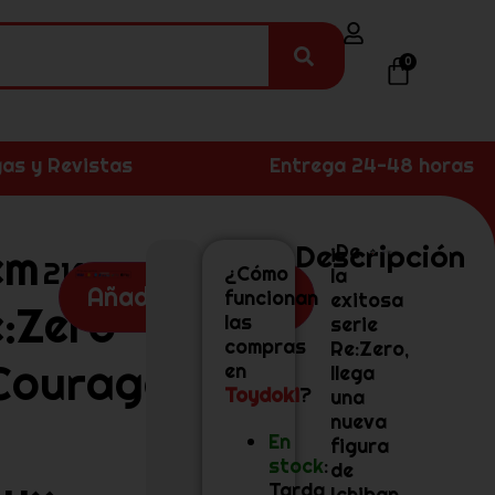
0
as y Revistas
Entrega 24-48 horas
Descripción
em
¡De
216,99
€
¿Cómo
la
Añadir al carrito
funcionan
exitosa
:Zero
las
serie
compras
Re:Zero,
Courage
en
llega
Toydoki
?
una
nueva
En
figura
stock
:
de
Tarda
Ichiban