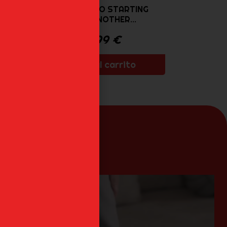
A
FELT RE:ZERO STARTING
..
LIFE IN ANOTHER...
45,99
€
Añadir al carrito
an