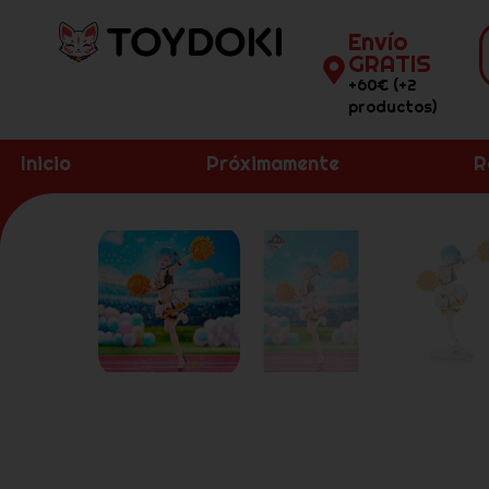
Envío
GRATIS
+60€ (+2
productos)
Inicio
Próximamente
R