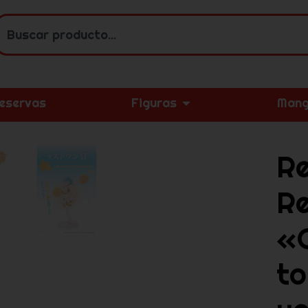
eservas
Figuras
Mang
R
Re
«
to