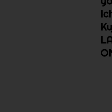
y
Ic
Ku
L
O