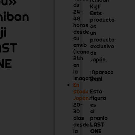
ou»
de
Kuji!
hiban
24-
Este
48
producto
horas
es
ji
desde
un
su
producto
AST
envío
exclusivo
(Icono
de
24h
NE
Japón.
en
la
¡Aparece
imagen)
Rem
!
En
stock
Esta
Japón
:
figura
20-
es
30
el
días
premio
desde
LAST
la
ONE