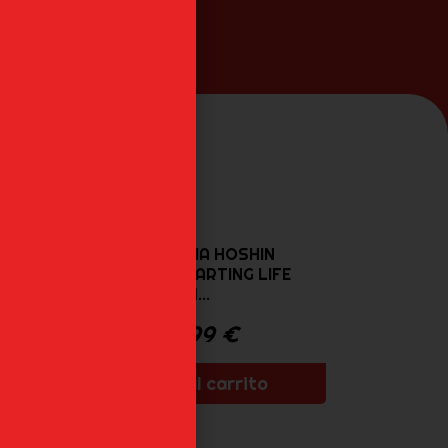
ANASTASIA HOSHIN
ERO
RE:ZERO STARTING LIFE
IN...
45,99
€
Añadir al carrito