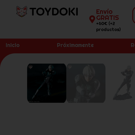
Envío
GRATIS
+60€ (+2
productos)
Inicio
Próximamente
R