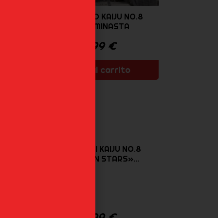
.8
MINA ASHIRO KAIJU NO.8
SEGA LUMINASTA
42,99
€
Añadir al carrito
.8
GEN NARUMI KAIJU NO.8
«VIBRATION STARS»...
45,99
€