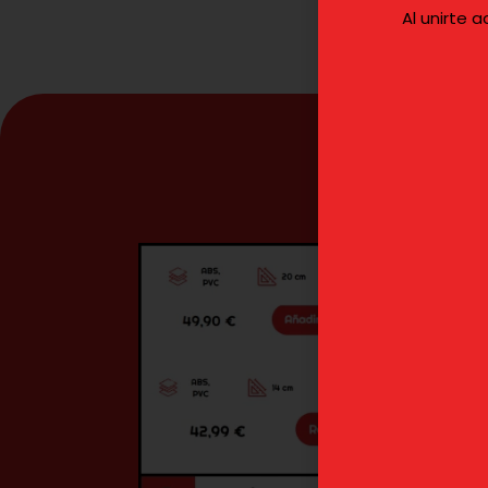
Al unirte 
¿C