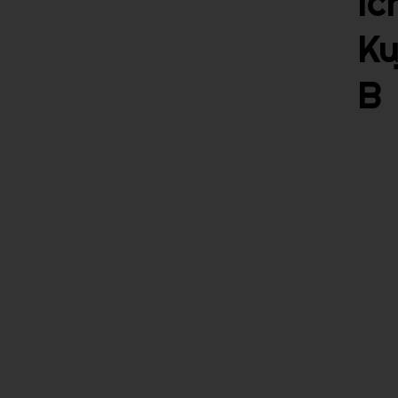
Ic
Ku
B