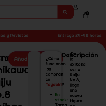
0
as y Revistas
Entrega 24-48 horas
Descripción
eno
¡De
62,99
€
Añadir al carrito
¿Cómo
la
funcionan
exitosa
hikawa
las
serie
compras
Kaiju
iju
en
No.8,
Toydoki
?
llega
una
.8
En
nueva
stock
:
figura
Tarda
de