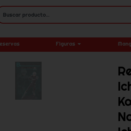
eservas
Figuras
Mang
R
Ic
Ka
No