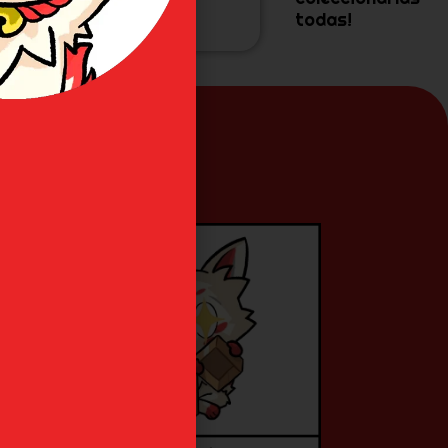
todas!
do?