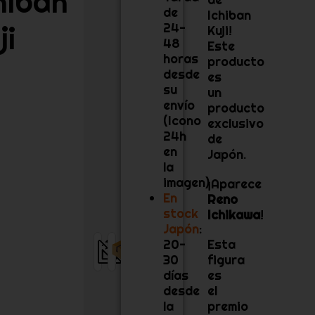
hiban
de
Ichiban
ji
24-
Kuji!
48
Este
horas
producto
desde
es
su
un
envío
producto
(Icono
exclusivo
24h
de
en
Japón.
la
imagen)
¡Aparece
En
Reno
stock
Ichikawa
!
Japón
:
17
Stock
20-
Esta
cm
ES
30
figura
días
es
desde
el
la
premio