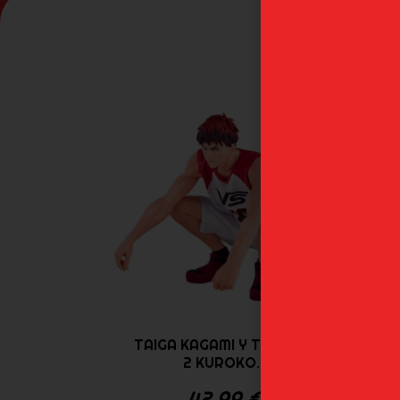
TAIGA KAGAMI Y TETSUYA
AT
2 KUROKO...
42,99
€