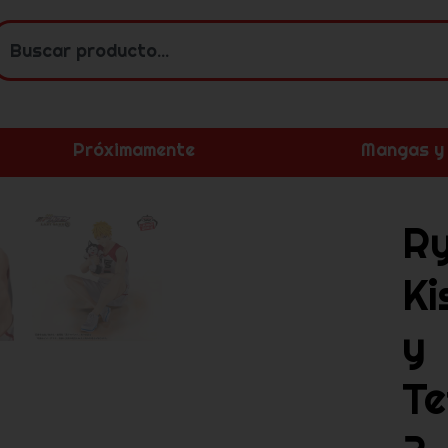
Próximamente
Mangas y
R
Ki
y
Te