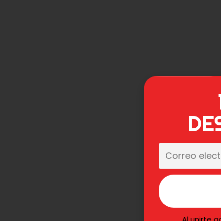
DE
Al unirte 