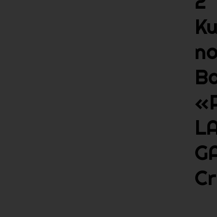
2
K
n
B
«P
L
G
C