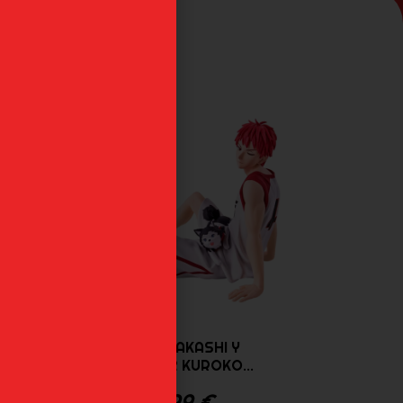
SEIJURO AKASHI Y
.
TETSUYA 2 KUROKO...
42,99
€