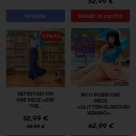
52,99
€
Avísame
Añadir al carrito
Oferta
NEFERTARI VIVI
NICO ROBIN ONE
ONE PIECE «DXF
PIECE
THE...
«GLITTER&GLAMOURS
VERANO»...
32,99
€
42,99
€
45,99
€