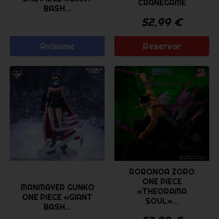
CRANEGAME
BASH...
52,99
€
Avísame
Reservar
RORONOA ZORO
ONE PIECE
MANMAYER GUNKO
«THEORAMA
ONE PIECE «GIANT
SOUL»...
BASH...