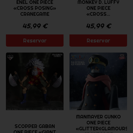
ENEL ONE PIECE
MONKEY D. LUFFY
«CROSS POSING»
ONE PIECE
CRANEGAME
«CROSS...
45,99
€
45,99
€
Reservar
Reservar
MANMAYER GUNKO
ONE PIECE
SCOPPER GABAN
«GLITTER&GLAMOURS»
ONE PIECE «GIANT