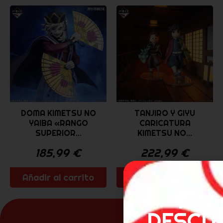
DOMA KIMETSU NO
TANJIRO Y GIYU
YAIBA «RANGO
CARICATURA
SUPERIOR...
KIMETSU NO...
185,99
€
222,99
€
Añadir al carrito
Añadir al carrito
10% 
DESCU