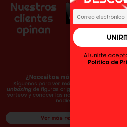
Nuestros
clientes
opinan
Al unirte acep
Política de P
¿Necesitas más reseñas?
Síguenos para ver
más fotos, vídeos y
unboxing
de figuras originales, participar en
sorteos y conocer las novedades antes que
nadie.
Ver más reseñas