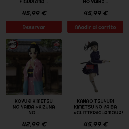
FIGURIZMA...
NO YAIBA...
45,99
€
45,99
€
Reservar
Añadir al carrito
KOYUKI KIMETSU
KANAO TSUYURI
NO YAIBA «KIZUNA
KIMETSU NO YAIBA
NO...
«GLITTER&GLAMOURS»..
42,99
€
45,99
€