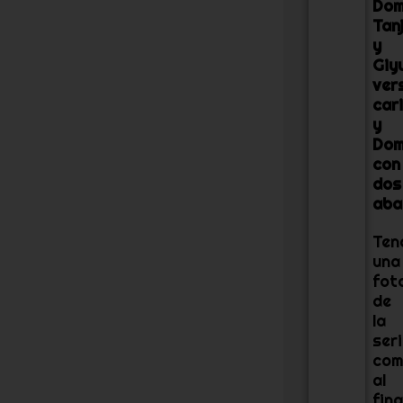
Dom
Tan
y
Giy
ver
car
y
Do
con
dos
aba
Ten
una
fot
de
la
ser
com
al
fina