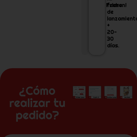
Frieren!
fecha
de
lanzamient
+
20-
30
días.
¿Cómo
realizar tu
pedido?