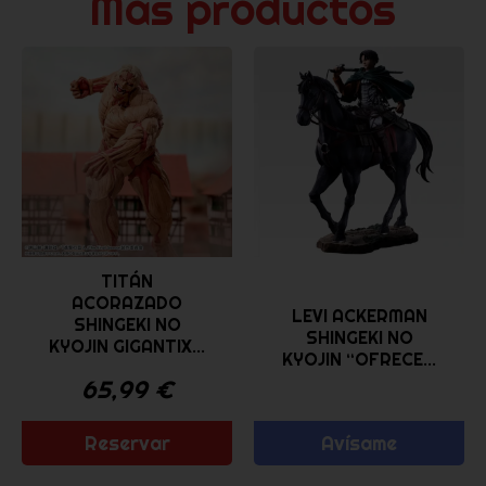
Más productos
TITÁN
ACORAZADO
LEVI ACKERMAN
SHINGEKI NO
SHINGEKI NO
KYOJIN GIGANTIX...
KYOJIN “OFRECE...
65,99
€
Reservar
Avísame