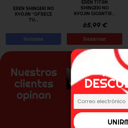
EREN TITÁN
SHINGEKI NO
EREN SHINGEKI NO
KYOJIN GIGANTIX...
KYOJIN “OFRECE
TU...
65,99
€
Avísame
Reservar
10% 
Nuestros
DESCU
clientes
opinan