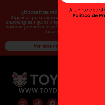
Al unirte acep
¿Necesitas más reseñas?
Política de P
Síguenos para ver
más fotos, vídeos y
unboxing
de figuras originales, participar en
sorteos y conocer las novedades antes que
nadie.
Ver más reseñas
WWW.TOYDOKI.COM