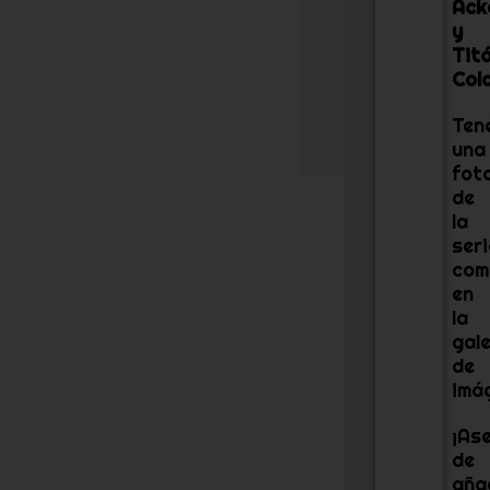
Ack
c
y
u
Tit
e
n
Colo
t
a
Ten
.
una
fot
de
la
seri
com
en
la
gale
de
imá
¡As
de
aña