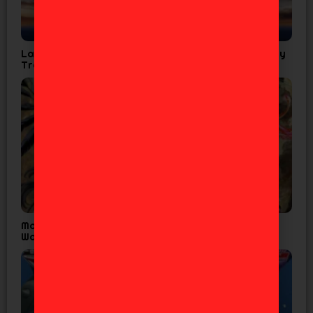
La Cuarta Temporada de Tensura confirma Fecha y
Tráiler
Madoka Magica Confirma Fecha Final para
Walpurgisnacht Rising