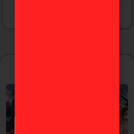
aniversario Final" Ichiban Kuji A
Puede que te guste