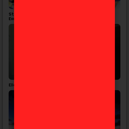
Studio Khara lanza corto por los 30 años de
Evangelion
Eiichiro Oda confirma que el ‘One Piece’ es real