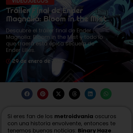
VIDEOJUEGOS
Tráiler Final de Ender
Magnolia: Bloom in the Mist
Descubre el tráiler final de Ender
Magnolia: Bloom in the Mist y todo lo
que traerá esta épica secuela de
Ender Lilies.
29 de enero de 2025
Si eres fan de los
metroidvania
oscuros
con una historia envolvente, entonces te
tenemos buenas noticias:
Binary Haze