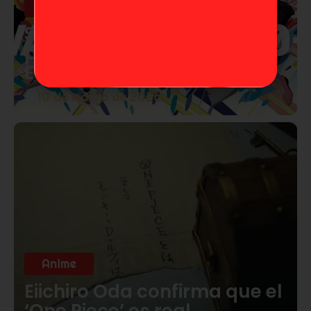
Anime
Studio Khara lanza corto
por los 30 años de
Evangelion
10 de marzo de 2026
Anime
Eiichiro Oda confirma que el
‘One Piece’ es real