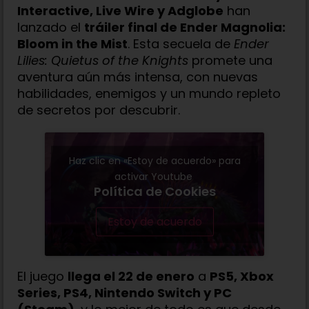
Interactive, Live Wire y Adglobe
han
lanzado el
tráiler final de Ender Magnolia:
Bloom in the Mist
. Esta secuela de
Ender
Lilies: Quietus of the Knights
promete una
aventura aún más intensa, con nuevas
habilidades, enemigos y un mundo repleto
de secretos por descubrir.
Haz clic en «Estoy de acuerdo» para
activar Youtube
Política de Cookies
Estoy de acuerdo
El juego
llega el 22 de enero
a
PS5, Xbox
Series, PS4, Nintendo Switch y PC