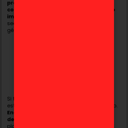
profunda
, junto con un
sistema de
combate dinámico
y un
diseño artístico
impresionante
, hacen que esta secuela
sea una de las más esperadas dentro del
género.
Si todavía no jugaste la primera entrega,
este es el momento perfecto para hacerlo.
Ender Lilies se convirtió en un referente
de los RPG en 2D
, combinando acción,
plataformas y una historia emocionante