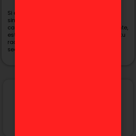
Si eres amante de los metroidvania o
simplemente buscas una historia
cautivadora con una jugabilidad desafiante,
este título definitivamente debe estar en tu
radar. ¿Estás listo para descubrir los
secretos de The Land of Fumes?
MÁS TEMÁTICAS
Anime
Manga