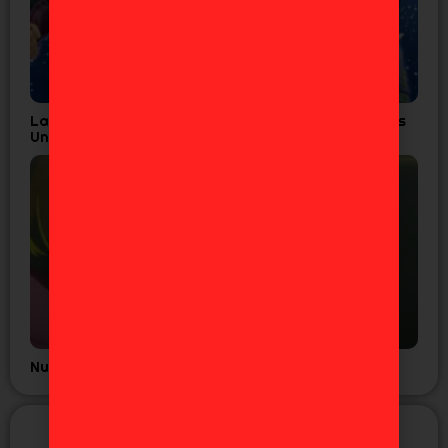
Las 7 Figuras de JoJo’s que Todo Fan de Diamond is
Unbreakable Necesita
Nuevo tráiler del anime GNOSIA
NUEVAS FIGURAS