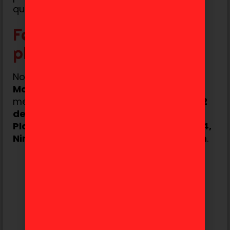
que dejó huella en los fans del género.
Fecha de lanzamiento y
plataformas
No falta mucho para el estreno de
Ender
Magnolia: Bloom in the Mist
. Como
mencionamos antes, el juego
saldrá el 22
de enero
y estará disponible en
PlayStation 5, Xbox Series, PlayStation 4,
Nintendo Switch y PC a través de Steam
.