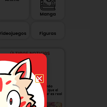
Manga
Videojuegos
Figuras
ÚLTIMAS NOTICIAS
tudio Khara
Eiichiro Oda
anza corto por
confirma que el
os 30 años de
‘One Piece’ es real
vangelion