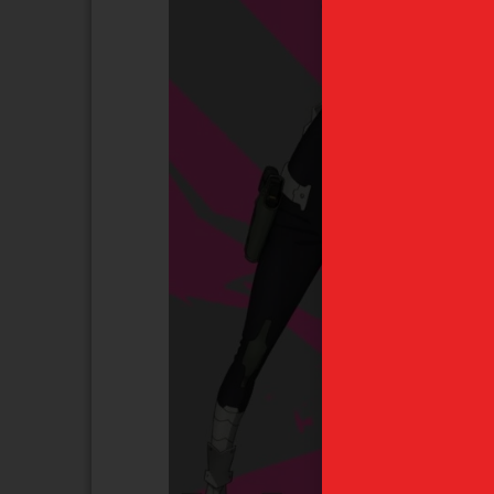
Derecho Yomi no Tsugai
Takina I
Sega Luminasta
Recoil "F
High P
45,99
€
4