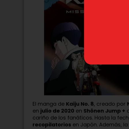
El manga de
Kaiju No. 8
, creado por
en
julio de 2020
en
Shônen Jump +
cariño de los fanáticos. Hasta la fec
recopilatorios
en Japón. Además, la 