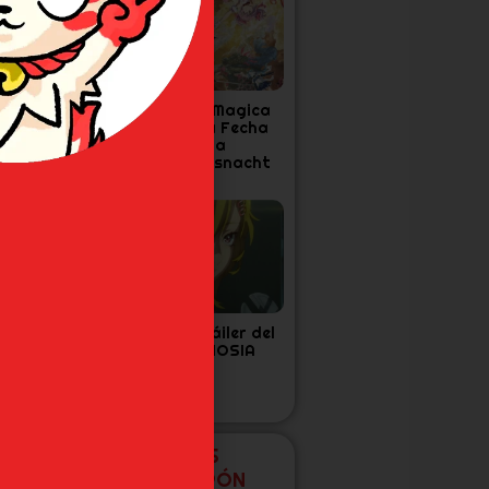
a Cuarta
Madoka Magica
emporada de
Confirma Fecha
ensura confirma
Final para
echa y Tráiler
Walpurgisnacht
Rising
as 7 Figuras de
Nuevo tráiler del
oJo’s que Todo
anime GNOSIA
an de Diamond
s Unbreakable
ecesita
NUEVAS FIGURAS
EXCLUSIVAS DE JAPÓN