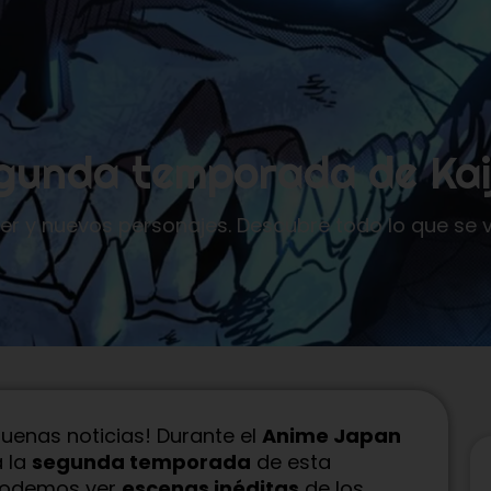
egunda temporada de Kai
ler y nuevos personajes. Descubre todo lo que se 
uenas noticias! Durante el
Anime Japan
 la
segunda temporada
de esta
 podemos ver
escenas inéditas
de los