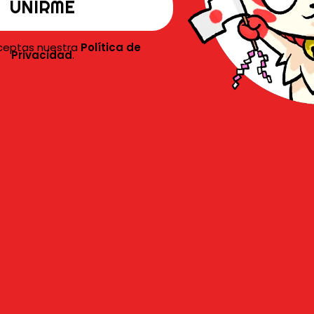
, se mostraron dos
pósteres exclusivos
aceptas nuestra
Política de
Privacidad
.
en Narumi
.
L
T
T
F
L
J
F
i
N