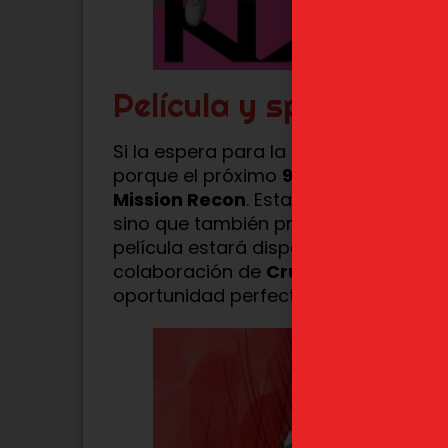
Película y spin-offs de
Si la espera para la
segunda tempo
porque el próximo
9 de mayo
se estr
Mission Recon
. Esta película no solo
sino que también presenta un
episo
película estará disponible en
versión
colaboración de
Crunchyroll
y
Sony 
oportunidad perfecta para revivir la 