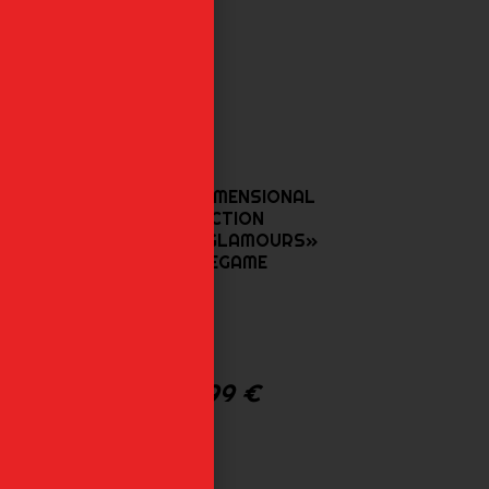
ARIEL 2.5 DIMENSIONAL
SEDUCTION
«GLITTER&GLAMOURS»
CRANEGAME
AL
42,99
€
»