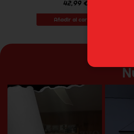
42,99
€
Añadir al carrito
N