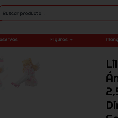
eservas
Figuras
Mang
Lil
Án
2.
Di