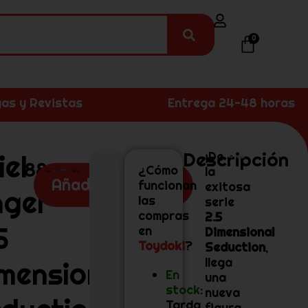
0
as y Revistas
Entrega 24-48 horas
Descripción
iel
¡De
88,99
€
¿Cómo
la
Añadir al carrito
funcionan
exitosa
gel
las
serie
compras
2.5
5
en
Dimensional
Toydoki
?
Seduction
,
llega
mensional
En
una
stock
:
nueva
Tarda
figura