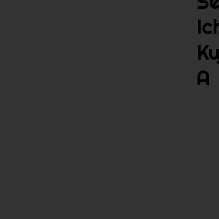
Se
Ic
Ku
A