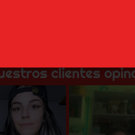
42,99
€
42,99
€
Añadir al carrito
Añadir al carrito
uestros clientes opin