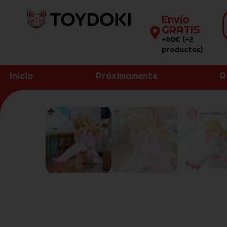
Envío
GRATIS
+60€ (+2
productos)
Inicio
Próximamente
R