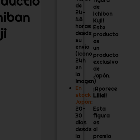
duction
de
de
hiban
24-
Ichiban
48
Kuji!
horas
Este
ji
desde
producto
su
es
envío
un
(Icono
producto
24h
exclusivo
en
de
la
Japón.
imagen)
En
¡Aparece
stock
Liliel
!
Japón
:
20-
Esta
30
figura
días
es
desde
el
la
premio