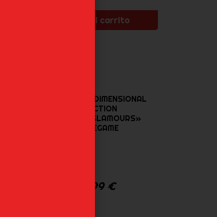
Añadir al carrito
MIRIELLA 2.5 DIMENSIONAL
SEDUCTION
«GLITTER&GLAMOURS»
CRANEGAME
AL
42,99
€
»