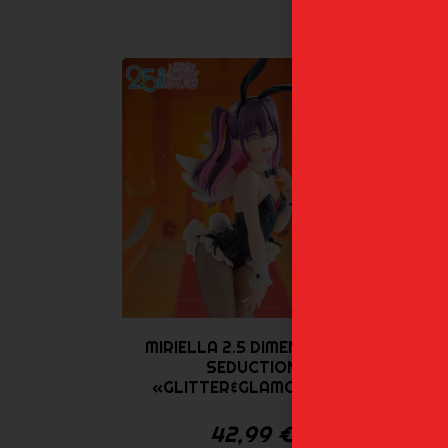
MIRIELLA 2.5 DIMENSIONAL
L
SEDUCTION
«GLITTER&GLAMOURS –...
«
42,99
€